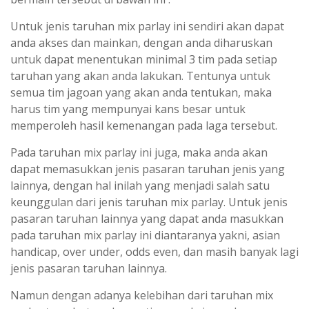
Untuk jenis taruhan mix parlay ini sendiri akan dapat
anda akses dan mainkan, dengan anda diharuskan
untuk dapat menentukan minimal 3 tim pada setiap
taruhan yang akan anda lakukan. Tentunya untuk
semua tim jagoan yang akan anda tentukan, maka
harus tim yang mempunyai kans besar untuk
memperoleh hasil kemenangan pada laga tersebut.
Pada taruhan mix parlay ini juga, maka anda akan
dapat memasukkan jenis pasaran taruhan jenis yang
lainnya, dengan hal inilah yang menjadi salah satu
keunggulan dari jenis taruhan mix parlay. Untuk jenis
pasaran taruhan lainnya yang dapat anda masukkan
pada taruhan mix parlay ini diantaranya yakni, asian
handicap, over under, odds even, dan masih banyak lagi
jenis pasaran taruhan lainnya.
Namun dengan adanya kelebihan dari taruhan mix