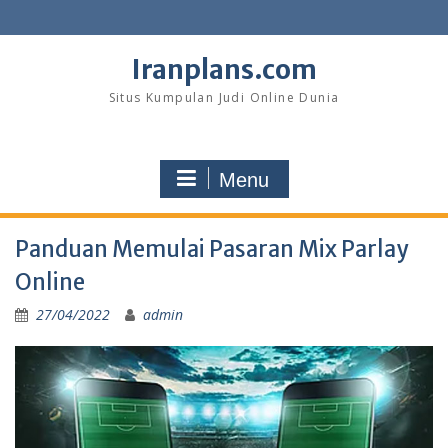
Skip
to
content
Iranplans.com
Situs Kumpulan Judi Online Dunia
Menu
Panduan Memulai Pasaran Mix Parlay
Online
27/04/2022
admin