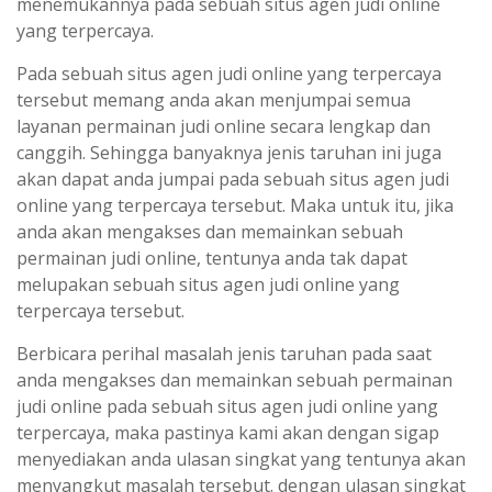
menemukannya pada sebuah situs agen judi online
yang terpercaya.
Pada sebuah situs agen judi online yang terpercaya
tersebut memang anda akan menjumpai semua
layanan permainan judi online secara lengkap dan
canggih. Sehingga banyaknya jenis taruhan ini juga
akan dapat anda jumpai pada sebuah situs agen judi
online yang terpercaya tersebut. Maka untuk itu, jika
anda akan mengakses dan memainkan sebuah
permainan judi online, tentunya anda tak dapat
melupakan sebuah situs agen judi online yang
terpercaya tersebut.
Berbicara perihal masalah jenis taruhan pada saat
anda mengakses dan memainkan sebuah permainan
judi online pada sebuah situs agen judi online yang
terpercaya, maka pastinya kami akan dengan sigap
menyediakan anda ulasan singkat yang tentunya akan
menyangkut masalah tersebut. dengan ulasan singkat