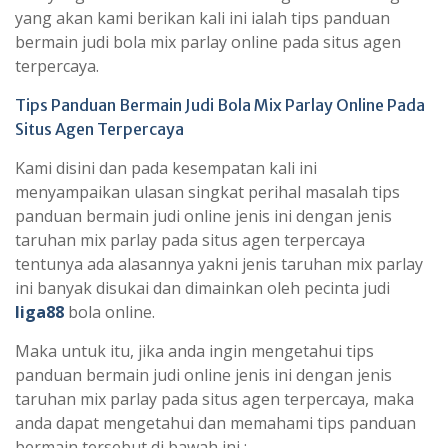
yang akan kami berikan kali ini ialah tips panduan
bermain judi bola mix parlay online pada situs agen
terpercaya.
Tips Panduan Bermain Judi Bola Mix Parlay Online Pada
Situs Agen Terpercaya
Kami disini dan pada kesempatan kali ini
menyampaikan ulasan singkat perihal masalah tips
panduan bermain judi online jenis ini dengan jenis
taruhan mix parlay pada situs agen terpercaya
tentunya ada alasannya yakni jenis taruhan mix parlay
ini banyak disukai dan dimainkan oleh pecinta judi
liga88
bola online.
Maka untuk itu, jika anda ingin mengetahui tips
panduan bermain judi online jenis ini dengan jenis
taruhan mix parlay pada situs agen terpercaya, maka
anda dapat mengetahui dan memahami tips panduan
bermain tersebut di bawah ini :