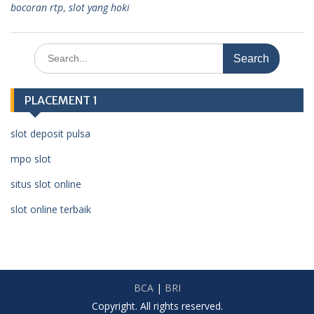
bocoran rtp
,
slot yang hoki
Search
for:
PLACEMENT 1
slot deposit pulsa
mpo slot
situs slot online
slot online terbaik
BCA
|
BRI
Copyright. All rights reserved.