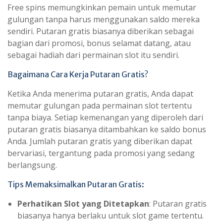
Free spins memungkinkan pemain untuk memutar
gulungan tanpa harus menggunakan saldo mereka
sendiri. Putaran gratis biasanya diberikan sebagai
bagian dari promosi, bonus selamat datang, atau
sebagai hadiah dari permainan slot itu sendiri.
Bagaimana Cara Kerja Putaran Gratis?
Ketika Anda menerima putaran gratis, Anda dapat
memutar gulungan pada permainan slot tertentu
tanpa biaya. Setiap kemenangan yang diperoleh dari
putaran gratis biasanya ditambahkan ke saldo bonus
Anda. Jumlah putaran gratis yang diberikan dapat
bervariasi, tergantung pada promosi yang sedang
berlangsung.
Tips Memaksimalkan Putaran Gratis:
Perhatikan Slot yang Ditetapkan
: Putaran gratis
biasanya hanya berlaku untuk slot game tertentu.