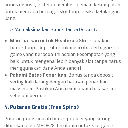
bonus deposit, ini tetap memberi pemain kesempatan
untuk mencoba berbagai slot tanpa risiko kehilangan
uang.
Tips Memaksimalkan Bonus Tanpa Deposit:
Manfaatkan untuk Eksplorasi Slot
: Gunakan
bonus tanpa deposit untuk mencoba berbagai slot
game yang berbeda. Ini adalah kesempatan yang
baik untuk mengenal lebih banyak slot tanpa harus
menggunakan dana Anda sendiri.
Pahami Batas Penarikan
: Bonus tanpa deposit
sering kali datang dengan batasan penarikan
maksimum. Pastikan Anda memahami batasan ini
sebelum bermain.
4.
Putaran Gratis (Free Spins)
Putaran gratis adalah bonus populer yang sering
diberikan oleh MPO878, terutama untuk slot game.