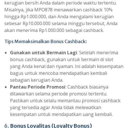
kerugian bersih Anda dalam periode waktu tertentu.
Misalnya, jika MPO878 menawarkan cashback 10%
hingga Rp1.000.000, dan Anda mengalami kerugian
sebesar Rp10.000.000 selama minggu tersebut, Anda
akan menerima Rp1.000.000 sebagai cashback.
Tips Memaksimalkan Bonus Cashback:
Gunakan untuk Bermain Lagi
: Setelah menerima
bonus cashback, gunakan untuk bermain di slot
yang Anda kenal dan nyaman. Ini adalah kesempatan
bagus untuk mencoba mendapatkan kembali
sebagian kerugian Anda.
Pantau Periode Promosi
: Cashback biasanya
ditawarkan selama periode promosi tertentu.
Pastikan untuk selalu memantau promosi cashback
yang tersedia agar Anda tidak melewatkan
kesempatan untuk mendapatkan uang kembali.
6.
Bonus Loyalitas (Loyalty Bonus)