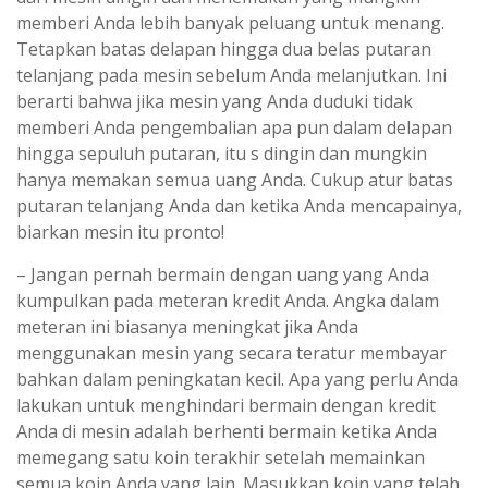
memberi Anda lebih banyak peluang untuk menang.
Tetapkan batas delapan hingga dua belas putaran
telanjang pada mesin sebelum Anda melanjutkan. Ini
berarti bahwa jika mesin yang Anda duduki tidak
memberi Anda pengembalian apa pun dalam delapan
hingga sepuluh putaran, itu s dingin dan mungkin
hanya memakan semua uang Anda. Cukup atur batas
putaran telanjang Anda dan ketika Anda mencapainya,
biarkan mesin itu pronto!
– Jangan pernah bermain dengan uang yang Anda
kumpulkan pada meteran kredit Anda. Angka dalam
meteran ini biasanya meningkat jika Anda
menggunakan mesin yang secara teratur membayar
bahkan dalam peningkatan kecil. Apa yang perlu Anda
lakukan untuk menghindari bermain dengan kredit
Anda di mesin adalah berhenti bermain ketika Anda
memegang satu koin terakhir setelah memainkan
semua koin Anda yang lain. Masukkan koin yang telah