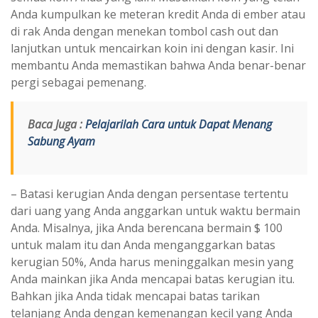
Anda kumpulkan ke meteran kredit Anda di ember atau
di rak Anda dengan menekan tombol cash out dan
lanjutkan untuk mencairkan koin ini dengan kasir. Ini
membantu Anda memastikan bahwa Anda benar-benar
pergi sebagai pemenang.
Baca Juga :
Pelajarilah Cara untuk Dapat Menang
Sabung Ayam
– Batasi kerugian Anda dengan persentase tertentu
dari uang yang Anda anggarkan untuk waktu bermain
Anda. Misalnya, jika Anda berencana bermain $ 100
untuk malam itu dan Anda menganggarkan batas
kerugian 50%, Anda harus meninggalkan mesin yang
Anda mainkan jika Anda mencapai batas kerugian itu.
Bahkan jika Anda tidak mencapai batas tarikan
telanjang Anda dengan kemenangan kecil yang Anda