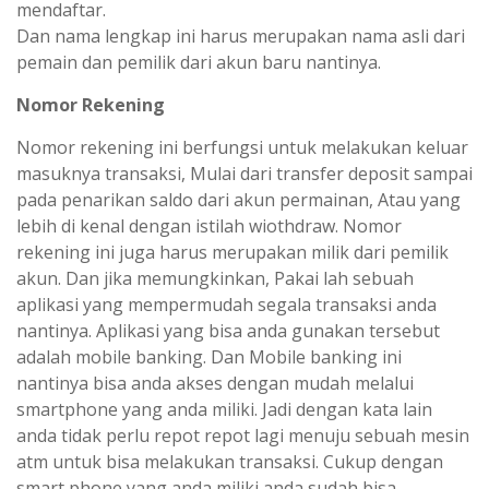
mendaftar.
Dan nama lengkap ini harus merupakan nama asli dari
pemain dan pemilik dari akun baru nantinya.
Nomor Rekening
Nomor rekening ini berfungsi untuk melakukan keluar
masuknya transaksi, Mulai dari transfer deposit sampai
pada penarikan saldo dari akun permainan, Atau yang
lebih di kenal dengan istilah wiothdraw. Nomor
rekening ini juga harus merupakan milik dari pemilik
akun. Dan jika memungkinkan, Pakai lah sebuah
aplikasi yang mempermudah segala transaksi anda
nantinya. Aplikasi yang bisa anda gunakan tersebut
adalah mobile banking. Dan Mobile banking ini
nantinya bisa anda akses dengan mudah melalui
smartphone yang anda miliki. Jadi dengan kata lain
anda tidak perlu repot repot lagi menuju sebuah mesin
atm untuk bisa melakukan transaksi. Cukup dengan
smart phone yang anda miliki anda sudah bisa