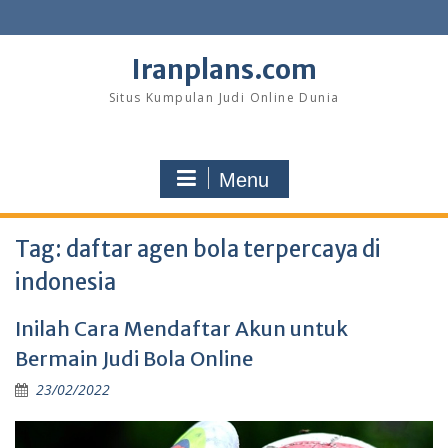
Skip
to
content
Iranplans.com
Situs Kumpulan Judi Online Dunia
Menu
Tag:
daftar agen bola terpercaya di
indonesia
Inilah Cara Mendaftar Akun untuk
Bermain Judi Bola Online
23/02/2022