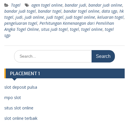
Togel
agen togel online
,
bandar judi
,
bandar judi online
,
bandar judi togel
,
bandar togel
,
bandar togel online
,
data sgp
,
hk
togel
,
judi
,
judi online
,
judi togel
,
judi togel online
,
keluaran togel
,
pengeluaran togel
,
Perhitungan Kemenangan dari Pemilihan
Angka Togel Online
,
situs judi togel
,
togel
,
togel online
,
togel
sgp
Search
for:
PLACEMENT 1
slot deposit pulsa
mpo slot
situs slot online
slot online terbaik