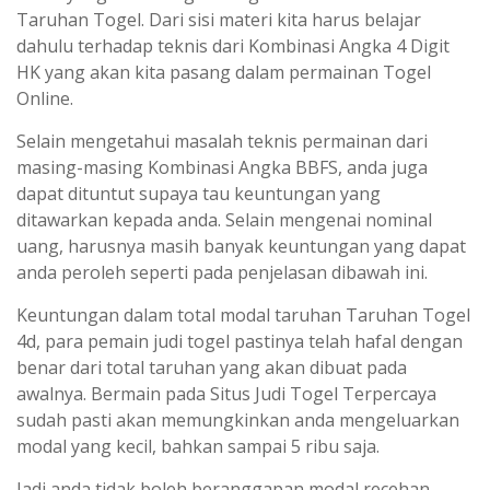
Taruhan Togel. Dari sisi materi kita harus belajar
dahulu terhadap teknis dari Kombinasi Angka 4 Digit
HK yang akan kita pasang dalam permainan Togel
Online.
Selain mengetahui masalah teknis permainan dari
masing-masing Kombinasi Angka BBFS, anda juga
dapat dituntut supaya tau keuntungan yang
ditawarkan kepada anda. Selain mengenai nominal
uang, harusnya masih banyak keuntungan yang dapat
anda peroleh seperti pada penjelasan dibawah ini.
Keuntungan dalam total modal taruhan Taruhan Togel
4d, para pemain judi togel pastinya telah hafal dengan
benar dari total taruhan yang akan dibuat pada
awalnya. Bermain pada Situs Judi Togel Terpercaya
sudah pasti akan memungkinkan anda mengeluarkan
modal yang kecil, bahkan sampai 5 ribu saja.
Jadi anda tidak boleh beranggapan modal recehan