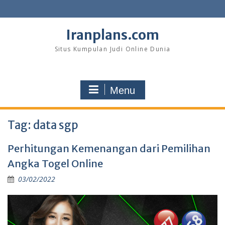
Skip
to
content
Iranplans.com
Situs Kumpulan Judi Online Dunia
Menu
Tag:
data sgp
Perhitungan Kemenangan dari Pemilihan
Angka Togel Online
03/02/2022