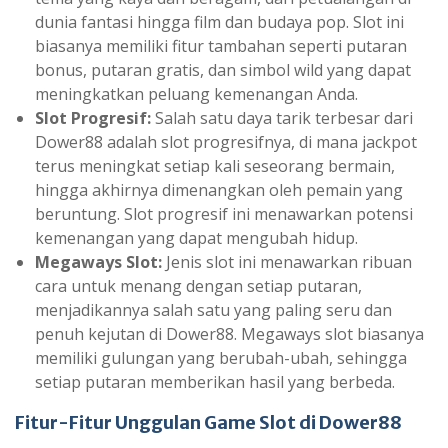
dunia fantasi hingga film dan budaya pop. Slot ini
biasanya memiliki fitur tambahan seperti putaran
bonus, putaran gratis, dan simbol wild yang dapat
meningkatkan peluang kemenangan Anda.
Slot Progresif:
Salah satu daya tarik terbesar dari
Dower88 adalah slot progresifnya, di mana jackpot
terus meningkat setiap kali seseorang bermain,
hingga akhirnya dimenangkan oleh pemain yang
beruntung. Slot progresif ini menawarkan potensi
kemenangan yang dapat mengubah hidup.
Megaways Slot:
Jenis slot ini menawarkan ribuan
cara untuk menang dengan setiap putaran,
menjadikannya salah satu yang paling seru dan
penuh kejutan di Dower88. Megaways slot biasanya
memiliki gulungan yang berubah-ubah, sehingga
setiap putaran memberikan hasil yang berbeda.
Fitur-Fitur Unggulan Game Slot di Dower88