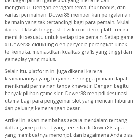
berbagai pilihan game slot yang menarik dan
menghibur. Dengan beragam tema, fitur bonus, dan
variasi permainan, Dower88 memberikan pengalaman
bermain yang tak tertandingi bagi para pemain. Mulai
dari slot klasik hingga slot video modern, platform ini
memiliki sesuatu untuk setiap tipe pemain. Setiap game
di Dower88 didukung oleh penyedia perangkat lunak
terkemuka, memastikan kualitas grafis yang tinggi dan
gameplay yang mulus.
Selain itu, platform ini juga dikenal karena
keamanannya yang terjamin, sehingga pemain dapat
menikmati permainan tanpa khawatir. Dengan begitu
banyak pilihan game slot, Dower88 menjadi destinasi
utama bagi para penggemar slot yang mencari hiburan
dan peluang kemenangan besar.
Artikel ini akan membahas secara mendalam tentang
daftar game judi slot yang tersedia di Dower88, apa
yang membuatnya menonjol, dan bagaimana Anda bisa