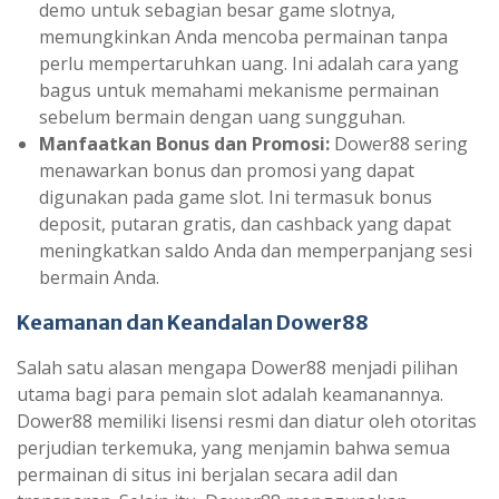
demo untuk sebagian besar game slotnya,
memungkinkan Anda mencoba permainan tanpa
perlu mempertaruhkan uang. Ini adalah cara yang
bagus untuk memahami mekanisme permainan
sebelum bermain dengan uang sungguhan.
Manfaatkan Bonus dan Promosi:
Dower88 sering
menawarkan bonus dan promosi yang dapat
digunakan pada game slot. Ini termasuk bonus
deposit, putaran gratis, dan cashback yang dapat
meningkatkan saldo Anda dan memperpanjang sesi
bermain Anda.
Keamanan dan Keandalan Dower88
Salah satu alasan mengapa Dower88 menjadi pilihan
utama bagi para pemain slot adalah keamanannya.
Dower88 memiliki lisensi resmi dan diatur oleh otoritas
perjudian terkemuka, yang menjamin bahwa semua
permainan di situs ini berjalan secara adil dan