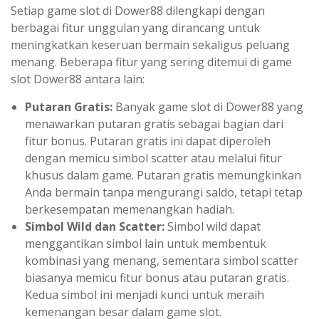
Setiap game slot di Dower88 dilengkapi dengan
berbagai fitur unggulan yang dirancang untuk
meningkatkan keseruan bermain sekaligus peluang
menang. Beberapa fitur yang sering ditemui di game
slot Dower88 antara lain:
Putaran Gratis:
Banyak game slot di Dower88 yang
menawarkan putaran gratis sebagai bagian dari
fitur bonus. Putaran gratis ini dapat diperoleh
dengan memicu simbol scatter atau melalui fitur
khusus dalam game. Putaran gratis memungkinkan
Anda bermain tanpa mengurangi saldo, tetapi tetap
berkesempatan memenangkan hadiah.
Simbol Wild dan Scatter:
Simbol wild dapat
menggantikan simbol lain untuk membentuk
kombinasi yang menang, sementara simbol scatter
biasanya memicu fitur bonus atau putaran gratis.
Kedua simbol ini menjadi kunci untuk meraih
kemenangan besar dalam game slot.