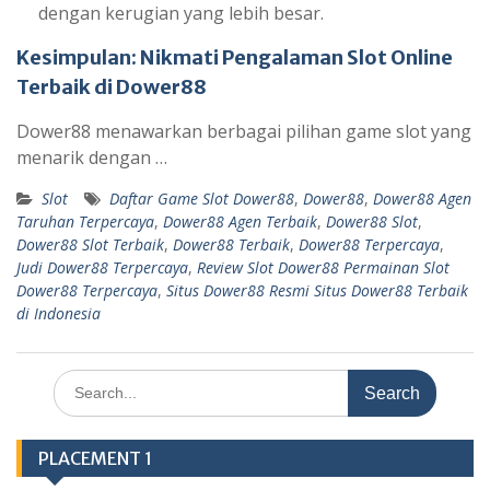
dengan kerugian yang lebih besar.
Kesimpulan: Nikmati Pengalaman Slot Online
Terbaik di Dower88
Dower88 menawarkan berbagai pilihan game slot yang
menarik dengan …
Slot
Daftar Game Slot Dower88
,
Dower88
,
Dower88 Agen
Taruhan Terpercaya
,
Dower88 Agen Terbaik
,
Dower88 Slot
,
Dower88 Slot Terbaik
,
Dower88 Terbaik
,
Dower88 Terpercaya
,
Judi Dower88 Terpercaya
,
Review Slot Dower88 Permainan Slot
Dower88 Terpercaya
,
Situs Dower88 Resmi Situs Dower88 Terbaik
di Indonesia
Search
for:
PLACEMENT 1