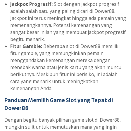
Jackpot Progresif:
Slot dengan jackpot progresif
adalah salah satu yang paling dicari di Dower88.
Jackpot ini terus meningkat hingga ada pemain yang
memenangkannya. Potensi kemenangan yang
sangat besar inilah yang membuat jackpot progresif
begitu menarik.
Fitur Gamble:
Beberapa slot di Dower88 memiliki
fitur gamble, yang memungkinkan pemain
menggandakan kemenangan mereka dengan
menebak warna atau jenis kartu yang akan muncul
berikutnya. Meskipun fitur ini berisiko, ini adalah
cara yang menarik untuk meningkatkan
kemenangan Anda.
Panduan Memilih Game Slot yang Tepat di
Dower88
Dengan begitu banyak pilihan game slot di Dower88,
mungkin sulit untuk memutuskan mana yang ingin