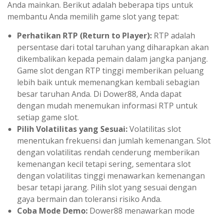
Anda mainkan. Berikut adalah beberapa tips untuk
membantu Anda memilih game slot yang tepat:
Perhatikan RTP (Return to Player):
RTP adalah
persentase dari total taruhan yang diharapkan akan
dikembalikan kepada pemain dalam jangka panjang.
Game slot dengan RTP tinggi memberikan peluang
lebih baik untuk memenangkan kembali sebagian
besar taruhan Anda. Di Dower88, Anda dapat
dengan mudah menemukan informasi RTP untuk
setiap game slot.
Pilih Volatilitas yang Sesuai:
Volatilitas slot
menentukan frekuensi dan jumlah kemenangan. Slot
dengan volatilitas rendah cenderung memberikan
kemenangan kecil tetapi sering, sementara slot
dengan volatilitas tinggi menawarkan kemenangan
besar tetapi jarang. Pilih slot yang sesuai dengan
gaya bermain dan toleransi risiko Anda.
Coba Mode Demo:
Dower88 menawarkan mode