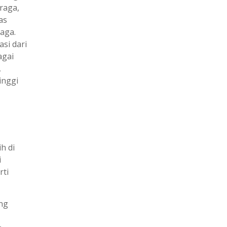
raga,
as
aga.
si dari
agai
,
inggi
h di
i
rti
ang