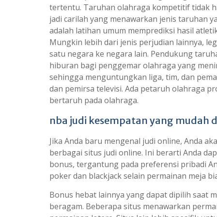
tertentu. Taruhan olahraga kompetitif tidak 
jadi carilah yang menawarkan jenis taruhan y
adalah latihan umum memprediksi hasil atlet
Mungkin lebih dari jenis perjudian lainnya, l
satu negara ke negara lain. Pendukung taru
hiburan bagi penggemar olahraga yang menin
sehingga menguntungkan liga, tim, dan pemai
dan pemirsa televisi. Ada petaruh olahraga 
bertaruh pada olahraga.
nba judi kesempatan yang mudah d
Jika Anda baru mengenal judi online, Anda a
berbagai situs judi online. Ini berarti Anda 
bonus, tergantung pada preferensi pribadi A
poker dan blackjack selain permainan meja bia
Bonus hebat lainnya yang dapat dipilih saat 
beragam. Beberapa situs menawarkan permain