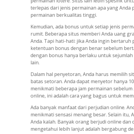
permainan lotere. Situs lain lebih spesifik u
terlepas dari jenis permainan apa yang Anda 
permainan berkualitas tinggi.
Kemudian, ada bonus untuk setiap jenis per
rumit. Beberapa situs memberi Anda uang gr
Anda. Tapi hati-hati: jika Anda ingin bertar
ketentuan bonus dengan benar sebelum bert
dengan bonus hanya berlaku untuk sejumlah 
lain.
Dalam hal penyetoran, Anda harus memilih sit
batas setoran. Anda dapat menyetor hanya 10
menikmati beberapa jam permainan sebelum A
online, ini adalah cara yang bagus untuk memu
Ada banyak manfaat dari perjudian online. A
menikmati sensasi menang besar. Selain itu
Anda kalah. Banyak orang berjudi online dan
mengetahui lebih lanjut adalah bergabung d