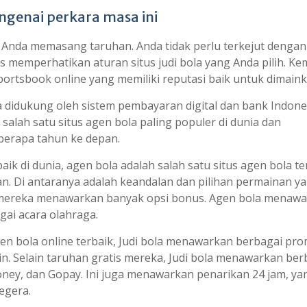
engenai perkara masa ini
m Anda memasang taruhan. Anda tidak perlu terkejut dengan 
us memperhatikan aturan situs judi bola yang Anda pilih. Ke
portsbook online yang memiliki reputasi baik untuk dimaink
sia didukung oleh sistem pembayaran digital dan bank Indone
 salah satu situs agen bola paling populer di dunia dan
eberapa tahun ke depan.
baik di dunia, agen bola adalah salah satu situs agen bola te
san. Di antaranya adalah keandalan dan pilihan permainan y
sa, mereka menawarkan banyak opsi bonus. Agen bola menaw
ai acara olahraga.
agen bola online terbaik, Judi bola menawarkan berbagai pr
. Selain taruhan gratis mereka, Judi bola menawarkan ber
oney, dan Gopay. Ini juga menawarkan penarikan 24 jam, ya
egera.