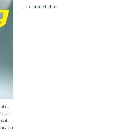
slot online terbaik
itu,
um di
alah
ahraga