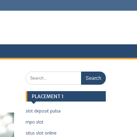
Search
for:
PLACEMENT 1
slot deposit pulsa
mpo slot
situs slot online