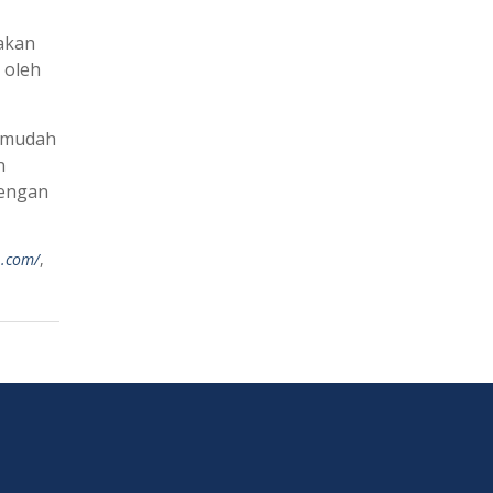
akan
 oleh
u mudah
n
dengan
1.com/
,