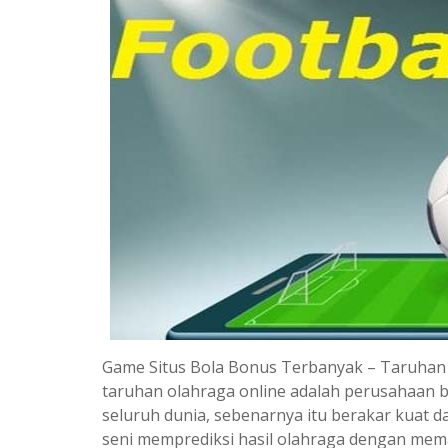
Game Situs Bola Bonus Terbanyak – Taruhan o
taruhan olahraga online adalah perusahaan b
seluruh dunia, sebenarnya itu berakar kuat 
seni memprediksi hasil olahraga dengan mema