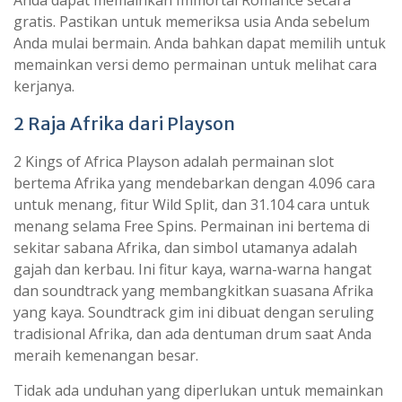
Anda dapat memainkan Immortal Romance secara
gratis. Pastikan untuk memeriksa usia Anda sebelum
Anda mulai bermain. Anda bahkan dapat memilih untuk
memainkan versi demo permainan untuk melihat cara
kerjanya.
2 Raja Afrika dari Playson
2 Kings of Africa Playson adalah permainan slot
bertema Afrika yang mendebarkan dengan 4.096 cara
untuk menang, fitur Wild Split, dan 31.104 cara untuk
menang selama Free Spins. Permainan ini bertema di
sekitar sabana Afrika, dan simbol utamanya adalah
gajah dan kerbau. Ini fitur kaya, warna-warna hangat
dan soundtrack yang membangkitkan suasana Afrika
yang kaya. Soundtrack gim ini dibuat dengan seruling
tradisional Afrika, dan ada dentuman drum saat Anda
meraih kemenangan besar.
Tidak ada unduhan yang diperlukan untuk memainkan