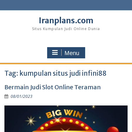
Skip
to
content
Iranplans.com
Situs Kumpulan Judi Online Dunia
Menu
Tag:
kumpulan situs judi infini88
Bermain Judi Slot Online Teraman
08/01/2023