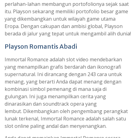
perlahan-lahan membangun portofolionya sejak saat
itu. Playson sekarang memiliki portofolio besar game
yang dikembangkan untuk wilayah game utama
Eropa. Dengan cakupan dan ambisi global, Playson
berada di jalur yang tepat untuk mengambil alih dunia!
Playson Romantis Abadi
Immortal Romance adalah slot video mendebarkan
yang menampilkan grafis berdarah dan ikonografi
supernatural. Ini dirancang dengan 243 cara untuk
menang, yang berarti Anda dapat menang dengan
kombinasi simbol pemenang di mana saja di
gulungan. Ini juga menampilkan cerita yang
dinarasikan dan soundtrack opera yang
lembut. Dikembangkan oleh pengembang perangkat
lunak terkenal, Immortal Romance adalah salah satu
slot online paling andal dan menyenangkan.