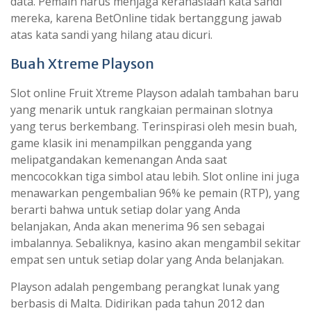
data. Pemain harus menjaga kerahasiaan kata sandi
mereka, karena BetOnline tidak bertanggung jawab
atas kata sandi yang hilang atau dicuri.
Buah Xtreme Playson
Slot online Fruit Xtreme Playson adalah tambahan baru
yang menarik untuk rangkaian permainan slotnya
yang terus berkembang. Terinspirasi oleh mesin buah,
game klasik ini menampilkan pengganda yang
melipatgandakan kemenangan Anda saat
mencocokkan tiga simbol atau lebih. Slot online ini juga
menawarkan pengembalian 96% ke pemain (RTP), yang
berarti bahwa untuk setiap dolar yang Anda
belanjakan, Anda akan menerima 96 sen sebagai
imbalannya. Sebaliknya, kasino akan mengambil sekitar
empat sen untuk setiap dolar yang Anda belanjakan.
Playson adalah pengembang perangkat lunak yang
berbasis di Malta. Didirikan pada tahun 2012 dan