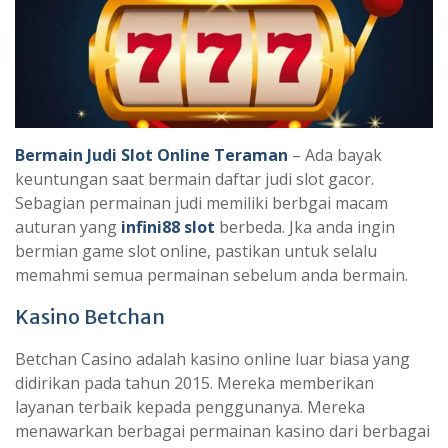
Bermain Judi Slot Online Teraman
– Ada bayak
keuntungan saat bermain daftar judi slot gacor.
Sebagian permainan judi memiliki berbgai macam
auturan yang
infini88 slot
berbeda. Jka anda ingin
bermian game slot online, pastikan untuk selalu
memahmi semua permainan sebelum anda bermain.
Kasino Betchan
Betchan Casino adalah kasino online luar biasa yang
didirikan pada tahun 2015. Mereka memberikan
layanan terbaik kepada penggunanya. Mereka
menawarkan berbagai permainan kasino dari berbagai