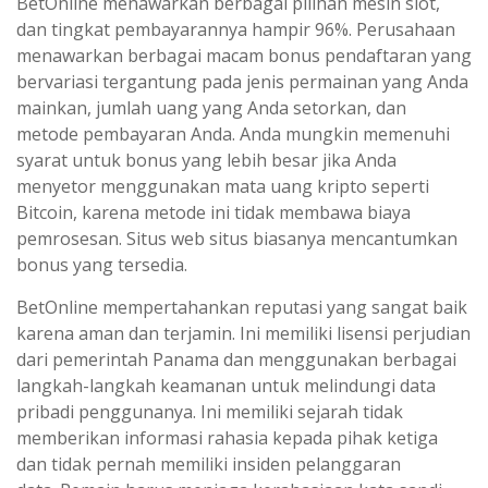
BetOnline menawarkan berbagai pilihan mesin slot,
dan tingkat pembayarannya hampir 96%. Perusahaan
menawarkan berbagai macam bonus pendaftaran yang
bervariasi tergantung pada jenis permainan yang Anda
mainkan, jumlah uang yang Anda setorkan, dan
metode pembayaran Anda. Anda mungkin memenuhi
syarat untuk bonus yang lebih besar jika Anda
menyetor menggunakan mata uang kripto seperti
Bitcoin, karena metode ini tidak membawa biaya
pemrosesan. Situs web situs biasanya mencantumkan
bonus yang tersedia.
BetOnline mempertahankan reputasi yang sangat baik
karena aman dan terjamin. Ini memiliki lisensi perjudian
dari pemerintah Panama dan menggunakan berbagai
langkah-langkah keamanan untuk melindungi data
pribadi penggunanya. Ini memiliki sejarah tidak
memberikan informasi rahasia kepada pihak ketiga
dan tidak pernah memiliki insiden pelanggaran