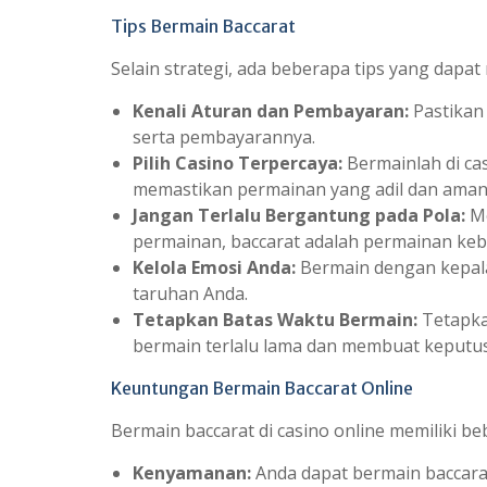
Tips Bermain Baccarat
Selain strategi, ada beberapa tips yang dapa
Kenali Aturan dan Pembayaran:
Pastikan
serta pembayarannya.
Pilih Casino Terpercaya:
Bermainlah di cas
memastikan permainan yang adil dan aman
Jangan Terlalu Bergantung pada Pola:
Me
permainan, baccarat adalah permainan keb
Kelola Emosi Anda:
Bermain dengan kepal
taruhan Anda.
Tetapkan Batas Waktu Bermain:
Tetapka
bermain terlalu lama dan membuat keputus
Keuntungan Bermain Baccarat Online
Bermain baccarat di casino online memiliki b
Kenyamanan:
Anda dapat bermain baccara