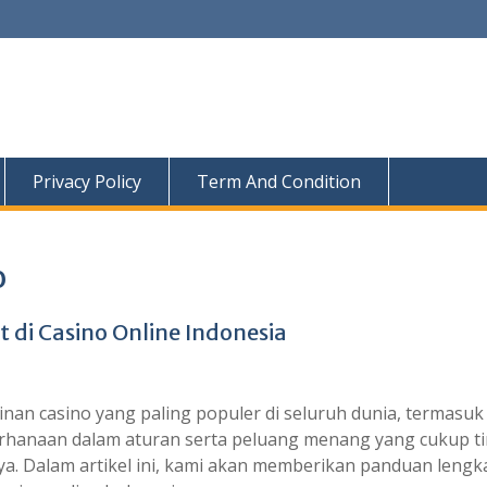
Privacy Policy
Term And Condition
o
di Casino Online Indonesia
nan casino yang paling populer di seluruh dunia, termasuk 
rhanaan dalam aturan serta peluang menang yang cukup ti
a. Dalam artikel ini, kami akan memberikan panduan lengk