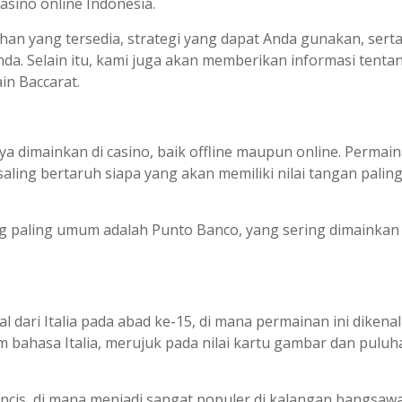
asino online Indonesia.
an yang tersedia, strategi yang dapat Anda gunakan, serta
. Selain itu, kami juga akan memberikan informasi tentan
in Baccarat.
a dimainkan di casino, baik offline maupun online. Permain
aling bertaruh siapa yang akan memiliki nilai tangan palin
ang paling umum adalah Punto Banco, yang sering dimainkan 
l dari Italia pada abad ke-15, di mana permainan ini dikenal
m bahasa Italia, merujuk pada nilai kartu gambar dan puluh
ncis, di mana menjadi sangat populer di kalangan bangsaw