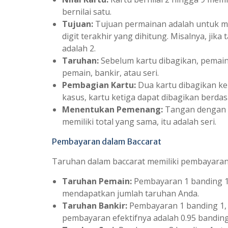
bernilai satu.
Tujuan:
Tujuan permainan adalah untuk mend
digit terakhir yang dihitung. Misalnya, jika 
adalah 2.
Taruhan:
Sebelum kartu dibagikan, pemain
pemain, bankir, atau seri.
Pembagian Kartu:
Dua kartu dibagikan k
kasus, kartu ketiga dapat dibagikan berdas
Menentukan Pemenang:
Tangan dengan to
memiliki total yang sama, itu adalah seri.
Pembayaran dalam Baccarat
Taruhan dalam baccarat memiliki pembayaran
Taruhan Pemain:
Pembayaran 1 banding 1
mendapatkan jumlah taruhan Anda.
Taruhan Bankir:
Pembayaran 1 banding 1, t
pembayaran efektifnya adalah 0.95 banding