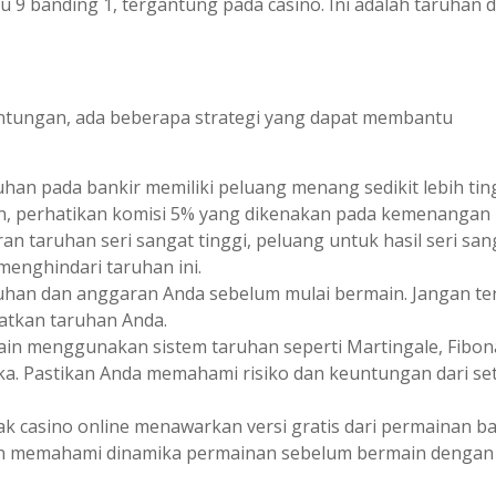
 9 banding 1, tergantung pada casino. Ini adalah taruhan
ntungan, ada beberapa strategi yang dapat membantu
ruhan pada bankir memiliki peluang menang sedikit lebih tin
, perhatikan komisi 5% yang dikenakan pada kemenangan 
 taruhan seri sangat tinggi, peluang untuk hasil seri san
menghindari taruhan ini.
uhan dan anggaran Anda sebelum mulai bermain. Jangan te
atkan taruhan Anda.
n menggunakan sistem taruhan seperti Martingale, Fibona
ka. Pastikan Anda memahami risiko dan keuntungan dari se
k casino online menawarkan versi gratis dari permainan ba
dan memahami dinamika permainan sebelum bermain dengan