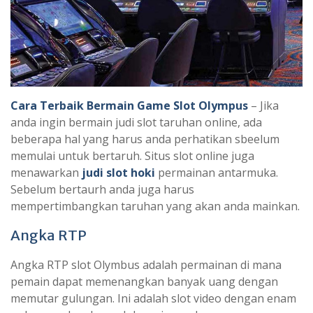
Cara Terbaik Bermain Game Slot Olympus
– Jika
anda ingin bermain judi slot taruhan online, ada
beberapa hal yang harus anda perhatikan sbeelum
memulai untuk bertaruh. Situs slot online juga
menawarkan
judi slot hoki
permainan antarmuka.
Sebelum bertaurh anda juga harus
mempertimbangkan taruhan yang akan anda mainkan.
Angka RTP
Angka RTP slot Olymbus adalah permainan di mana
pemain dapat memenangkan banyak uang dengan
memutar gulungan. Ini adalah slot video dengan enam