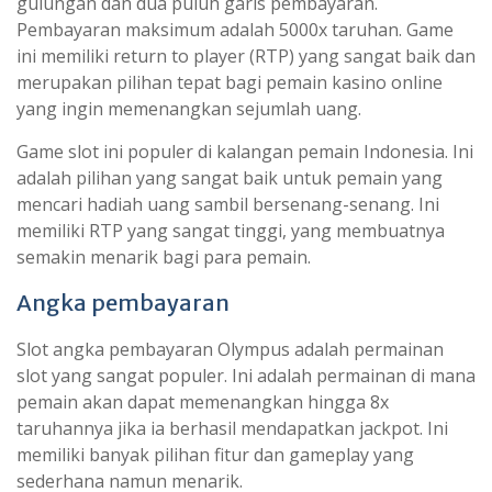
gulungan dan dua puluh garis pembayaran.
Pembayaran maksimum adalah 5000x taruhan. Game
ini memiliki return to player (RTP) yang sangat baik dan
merupakan pilihan tepat bagi pemain kasino online
yang ingin memenangkan sejumlah uang.
Game slot ini populer di kalangan pemain Indonesia. Ini
adalah pilihan yang sangat baik untuk pemain yang
mencari hadiah uang sambil bersenang-senang. Ini
memiliki RTP yang sangat tinggi, yang membuatnya
semakin menarik bagi para pemain.
Angka pembayaran
Slot angka pembayaran Olympus adalah permainan
slot yang sangat populer. Ini adalah permainan di mana
pemain akan dapat memenangkan hingga 8x
taruhannya jika ia berhasil mendapatkan jackpot. Ini
memiliki banyak pilihan fitur dan gameplay yang
sederhana namun menarik.