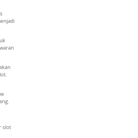
us
enjadi
tuk
awaran
jakan
ot.
me
ang.
 slot