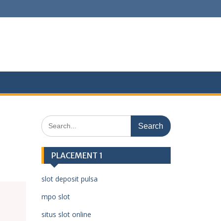
Search
for:
PLACEMENT 1
slot deposit pulsa
mpo slot
situs slot online