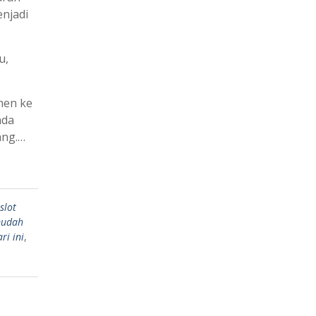
njadi
u,
men ke
nda
ang.…
slot
 mudah
ri ini
,