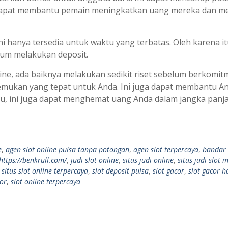
ni dapat membantu pemain meningkatkan uang mereka dan me
 hanya tersedia untuk waktu yang terbatas. Oleh karena it
lum melakukan deposit.
nline, ada baiknya melakukan sedikit riset sebelum berkomit
nemukan yang tepat untuk Anda. Ini juga dapat membantu A
tu, ini juga dapat menghemat uang Anda dalam jangka panj
e
,
agen slot online pulsa tanpa potongan
,
agen slot terpercaya
,
bandar 
https://benkrull.com/
,
judi slot online
,
situs judi online
,
situs judi slot
,
situs slot online terpercaya
,
slot deposit pulsa
,
slot gacor
,
slot gacor ha
cor
,
slot online terpercaya