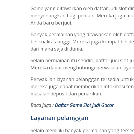
Game yang ditawarkan oleh daftar judi slot
menyenangkan bagi pemain. Mereka juga mud
Anda baru berjudi.
Banyak permainan yang ditawarkan oleh dafta
berkualitas tinggi. Mereka juga kompatibel
dari mana saja di dunia.
Selain permainan itu sendiri, daftar judi sl
Mereka dapat menghubungi perwakilan layanan
Perwakilan layanan pelanggan tersedia unt
mereka juga dapat memberikan informasi ten
masalah deposit dan penarikan.
Baca Juga :
Daftar Game Slot Judi Gacor
Layanan pelanggan
Selain memiliki banyak permainan yang tersedi