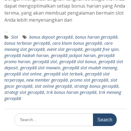
dapat mengoptimalkan setiap bonus harian yang Anda
terima, yang akan membuat pengalaman bermain slot
Anda lebih menyenangkan dan
…
Slot
bonus deposit gercep88
,
bonus harian gercep88
,
bonus terbesar gercep88
,
cara klaim bonus gercep88
,
cara
menang slot gercep88
,
event slot gercep88
,
gercep88 free spin
,
gercep88 hadiah harian
,
gercep88 jackpot harian
,
gercep88
promo harian
,
gercep88 slot
,
gercep88 slot bonus
,
gercep88 slot
deposit
,
gercep88 slot maxwin
,
gercep88 slot mudah menang
,
gercep88 slot online
,
gercep88 slot terbaik
,
gercep88 slot
terpercaya
,
new member gercep88
,
promo slot gercep88
,
slot
gacor gercep88
,
slot online gercep88
,
strategi bonus gercep88
,
strategi slot gercep88
,
trik bonus harian gercep88
,
trik menang
gercep88
Search
for: