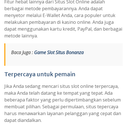
Fitur hebat lainnya dari Situs Slot Online adalah
berbagai metode pembayarannya. Anda dapat
menyetor melalui E-Wallet Anda, cara populer untuk
melakukan pembayaran di kasino online. Anda juga
dapat menggunakan kartu kredit, PayPal, dan berbagai
metode lainnya.
Baca Juga :
Game Slot Situs Bonanza
Terpercaya untuk pemain
Jika Anda sedang mencari situs slot online terpercaya,
maka Anda telah datang ke tempat yang tepat. Ada
beberapa faktor yang perlu dipertimbangkan sebelum
membuat pilihan. Sebagai permulaan, situs tepercaya
harus menawarkan layanan pelanggan yang cepat dan
dapat diandalkan.