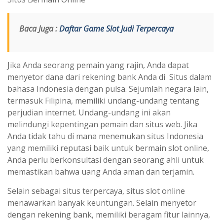
Baca Juga :
Daftar Game Slot Judi Terpercaya
Jika Anda seorang pemain yang rajin, Anda dapat
menyetor dana dari rekening bank Anda di Situs dalam
bahasa Indonesia dengan pulsa. Sejumlah negara lain,
termasuk Filipina, memiliki undang-undang tentang
perjudian internet. Undang-undang ini akan
melindungi kepentingan pemain dan situs web. Jika
Anda tidak tahu di mana menemukan situs Indonesia
yang memiliki reputasi baik untuk bermain slot online,
Anda perlu berkonsultasi dengan seorang ahli untuk
memastikan bahwa uang Anda aman dan terjamin.
Selain sebagai situs terpercaya, situs slot online
menawarkan banyak keuntungan. Selain menyetor
dengan rekening bank, memiliki beragam fitur lainnya,