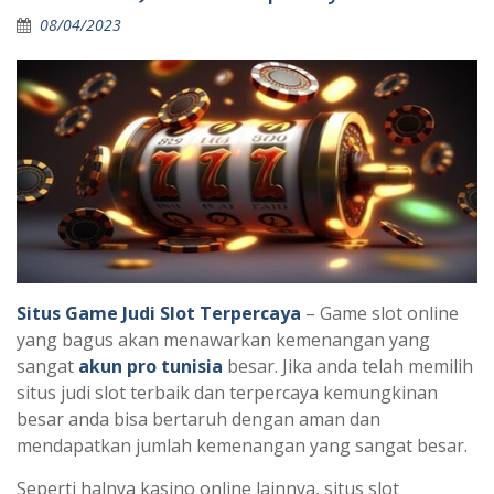
08/04/2023
Situs Game Judi Slot Terpercaya
– Game slot online
yang bagus akan menawarkan kemenangan yang
sangat
akun pro tunisia
besar. Jika anda telah memilih
situs judi slot terbaik dan terpercaya kemungkinan
besar anda bisa bertaruh dengan aman dan
mendapatkan jumlah kemenangan yang sangat besar.
Seperti halnya kasino online lainnya, situs slot