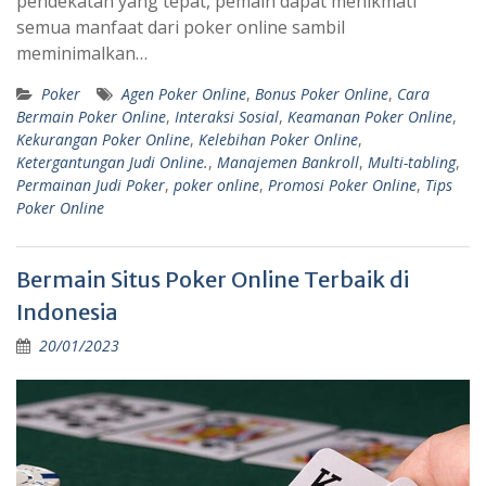
pendekatan yang tepat, pemain dapat menikmati
semua manfaat dari poker online sambil
meminimalkan…
Poker
Agen Poker Online
,
Bonus Poker Online
,
Cara
Bermain Poker Online
,
Interaksi Sosial
,
Keamanan Poker Online
,
Kekurangan Poker Online
,
Kelebihan Poker Online
,
Ketergantungan Judi Online.
,
Manajemen Bankroll
,
Multi-tabling
,
Permainan Judi Poker
,
poker online
,
Promosi Poker Online
,
Tips
Poker Online
Bermain Situs Poker Online Terbaik di
Indonesia
20/01/2023