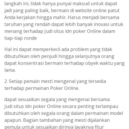
langkah ini, tidak hanya punyai maksud untuk dapat
jadi yang paling baik, bermain di website online patut
Anda kerjakan hingga mahir. Harus menjadi bersama
taruhan yang rendah dapat lebih banyak inovasi untuk
menang terhadap Judi situs idn poker Online dalam
tiap-tiap ronde
Hal ini dapat memperkecil ada problem yang tidak
dibutuhkan oleh penjudi hingga selanjutnya orang
dapat konsentrasi bermain terhadap obyek waktu yang
lama.
2. Setiap pemain mesti mengenal yang tersedia
terhadap permainan Poker Online.
dapat sesuaikan segala yang mengenai bersama
Judi situs idn poker Online secara penting terlampau
dibutuhkan oleh segala orang dalam permainan model
apapun. Bagian tambahan yang mesti dijalankan
pemula untuk sesuaikan dirinya layaknya fitur