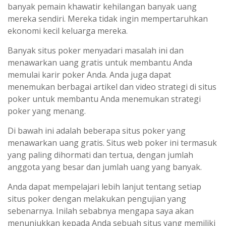
banyak pemain khawatir kehilangan banyak uang
mereka sendiri. Mereka tidak ingin mempertaruhkan
ekonomi kecil keluarga mereka.
Banyak situs poker menyadari masalah ini dan
menawarkan uang gratis untuk membantu Anda
memulai karir poker Anda. Anda juga dapat
menemukan berbagai artikel dan video strategi di situs
poker untuk membantu Anda menemukan strategi
poker yang menang.
Di bawah ini adalah beberapa situs poker yang
menawarkan uang gratis. Situs web poker ini termasuk
yang paling dihormati dan tertua, dengan jumlah
anggota yang besar dan jumlah uang yang banyak.
Anda dapat mempelajari lebih lanjut tentang setiap
situs poker dengan melakukan pengujian yang
sebenarnya. Inilah sebabnya mengapa saya akan
menunjukkan kepada Anda sebuah situs yang memiliki