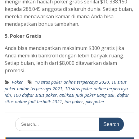
mengirimkan hadiah poker gratis senilai $10.338.150
kepada 286.045 anggota di seluruh dunia. Setiap bulan,
mereka menawarkan kamar di mana Anda bisa
mendapatkan bonus tambahan.
5. Poker Gratis
Anda bisa mendapatkan maksimum $300 gratis jika
Anda memiliki bankroll dengan lebih banyak ruang.
Setiap bulan, lebih dari $8,000 ditawarkan dalam
promosi.…
Poker
10 situs poker online terpercaya 2020
,
10 situs
poker online terpercaya 2021
,
10 situs poker online terpercaya
idn
,
100 daftar situs poker
,
aplikasi judi poker uang asli
,
daftar
situs online judi terbaik 2021
,
idn poker
,
pkv poker
Search
for: