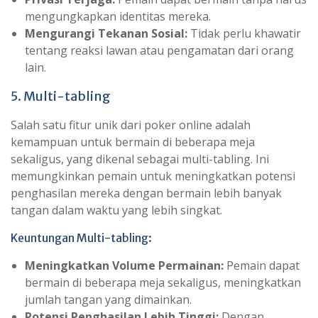
mengungkapkan identitas mereka.
Mengurangi Tekanan Sosial:
Tidak perlu khawatir
tentang reaksi lawan atau pengamatan dari orang
lain.
5. Multi-tabling
Salah satu fitur unik dari poker online adalah
kemampuan untuk bermain di beberapa meja
sekaligus, yang dikenal sebagai multi-tabling. Ini
memungkinkan pemain untuk meningkatkan potensi
penghasilan mereka dengan bermain lebih banyak
tangan dalam waktu yang lebih singkat.
Keuntungan Multi-tabling:
Meningkatkan Volume Permainan:
Pemain dapat
bermain di beberapa meja sekaligus, meningkatkan
jumlah tangan yang dimainkan.
Potensi Penghasilan Lebih Tinggi:
Dengan