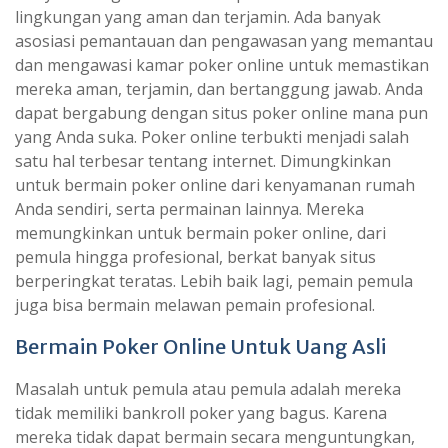
lingkungan yang aman dan terjamin. Ada banyak
asosiasi pemantauan dan pengawasan yang memantau
dan mengawasi kamar poker online untuk memastikan
mereka aman, terjamin, dan bertanggung jawab. Anda
dapat bergabung dengan situs poker online mana pun
yang Anda suka. Poker online terbukti menjadi salah
satu hal terbesar tentang internet. Dimungkinkan
untuk bermain poker online dari kenyamanan rumah
Anda sendiri, serta permainan lainnya. Mereka
memungkinkan untuk bermain poker online, dari
pemula hingga profesional, berkat banyak situs
berperingkat teratas. Lebih baik lagi, pemain pemula
juga bisa bermain melawan pemain profesional.
Bermain Poker Online Untuk Uang Asli
Masalah untuk pemula atau pemula adalah mereka
tidak memiliki bankroll poker yang bagus. Karena
mereka tidak dapat bermain secara menguntungkan,