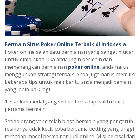
Bermain Situs Poker Online Terbaik di Indonesia
–
Poker online salah satu permainan yang sangat mudah
untuk dimainkan. Jika anda ingin bermain dan
memenangkan permainan
poker online
, anda harus
menggunkan strategi terbaik. Anda juga harus memiliki
beberapa tips untuk membantu anda menjadi pemain
yang lebih baik lagi.
1. Siapkan modal yang sedikit terhadap waktu baru
pertama bermain.
Setiap orang yang telah biasa bermain yang pengaruh
resikonya tidak kecil, coba bersama betting yang tinggi
terhadap model permainan judi online. Misi berasal dari