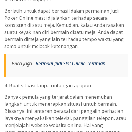
Berlatih untuk dapat berhasil dalam permainan Judi
Poker Online mesti dijalankan terhadap secara
konsisten di satu meja. Kemudian, kalau Anda rasakan
suatu keyakinan diri bermain disatu meja, Anda dapat
bermain dimeja yang lain terhadap tempo waktu yang
sama untuk melacak ketenangan.
Baca Juga :
Bermain Judi Slot Online Teraman
4. Buat situasi tanpa rintangan apapun
Banyak pemula yang terjerat dalam menemukan
langkah untuk menerapkan situasi untuk bermain.
Biasanya, ini lantaran berasal dari pengalih perhatian
layaknya menyaksikan televisi, panggilan telepon, atau
menjelajahi website website online. Hal yang