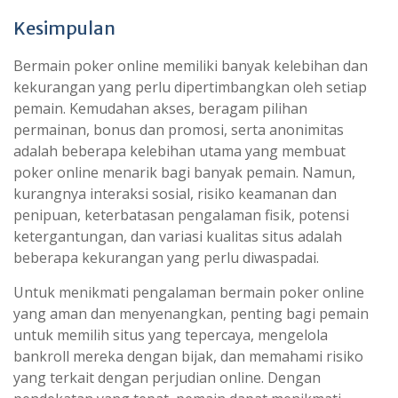
Kesimpulan
Bermain poker online memiliki banyak kelebihan dan
kekurangan yang perlu dipertimbangkan oleh setiap
pemain. Kemudahan akses, beragam pilihan
permainan, bonus dan promosi, serta anonimitas
adalah beberapa kelebihan utama yang membuat
poker online menarik bagi banyak pemain. Namun,
kurangnya interaksi sosial, risiko keamanan dan
penipuan, keterbatasan pengalaman fisik, potensi
ketergantungan, dan variasi kualitas situs adalah
beberapa kekurangan yang perlu diwaspadai.
Untuk menikmati pengalaman bermain poker online
yang aman dan menyenangkan, penting bagi pemain
untuk memilih situs yang tepercaya, mengelola
bankroll mereka dengan bijak, dan memahami risiko
yang terkait dengan perjudian online. Dengan