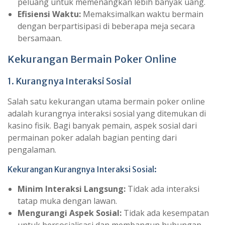
peluang untuk memenangkan lebih banyak uang.
Efisiensi Waktu:
Memaksimalkan waktu bermain
dengan berpartisipasi di beberapa meja secara
bersamaan.
Kekurangan Bermain Poker Online
1. Kurangnya Interaksi Sosial
Salah satu kekurangan utama bermain poker online
adalah kurangnya interaksi sosial yang ditemukan di
kasino fisik. Bagi banyak pemain, aspek sosial dari
permainan poker adalah bagian penting dari
pengalaman.
Kekurangan Kurangnya Interaksi Sosial:
Minim Interaksi Langsung:
Tidak ada interaksi
tatap muka dengan lawan.
Mengurangi Aspek Sosial:
Tidak ada kesempatan