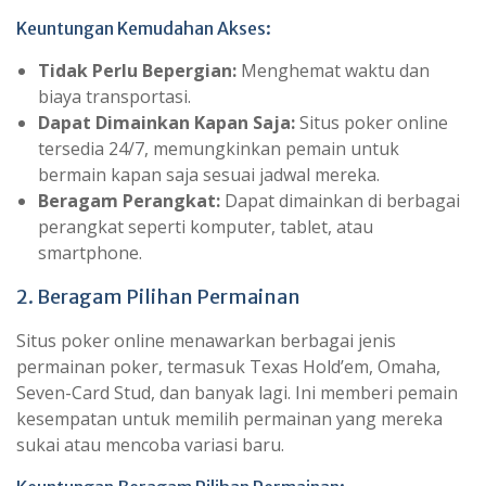
Keuntungan Kemudahan Akses:
Tidak Perlu Bepergian:
Menghemat waktu dan
biaya transportasi.
Dapat Dimainkan Kapan Saja:
Situs poker online
tersedia 24/7, memungkinkan pemain untuk
bermain kapan saja sesuai jadwal mereka.
Beragam Perangkat:
Dapat dimainkan di berbagai
perangkat seperti komputer, tablet, atau
smartphone.
2. Beragam Pilihan Permainan
Situs poker online menawarkan berbagai jenis
permainan poker, termasuk Texas Hold’em, Omaha,
Seven-Card Stud, dan banyak lagi. Ini memberi pemain
kesempatan untuk memilih permainan yang mereka
sukai atau mencoba variasi baru.