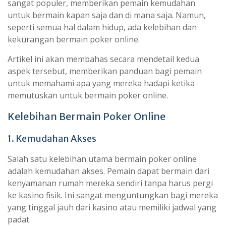
sangat populer, memberikan pemain kemudahan
untuk bermain kapan saja dan di mana saja. Namun,
seperti semua hal dalam hidup, ada kelebihan dan
kekurangan bermain poker online.
Artikel ini akan membahas secara mendetail kedua
aspek tersebut, memberikan panduan bagi pemain
untuk memahami apa yang mereka hadapi ketika
memutuskan untuk bermain poker online.
Kelebihan Bermain Poker Online
1. Kemudahan Akses
Salah satu kelebihan utama bermain poker online
adalah kemudahan akses. Pemain dapat bermain dari
kenyamanan rumah mereka sendiri tanpa harus pergi
ke kasino fisik. Ini sangat menguntungkan bagi mereka
yang tinggal jauh dari kasino atau memiliki jadwal yang
padat.