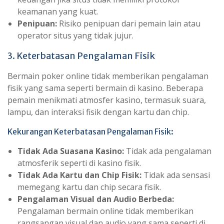
keamanan yang kuat.
Penipuan:
Risiko penipuan dari pemain lain atau
operator situs yang tidak jujur.
3. Keterbatasan Pengalaman Fisik
Bermain poker online tidak memberikan pengalaman
fisik yang sama seperti bermain di kasino. Beberapa
pemain menikmati atmosfer kasino, termasuk suara,
lampu, dan interaksi fisik dengan kartu dan chip.
Kekurangan Keterbatasan Pengalaman Fisik:
Tidak Ada Suasana Kasino:
Tidak ada pengalaman
atmosferik seperti di kasino fisik.
Tidak Ada Kartu dan Chip Fisik:
Tidak ada sensasi
memegang kartu dan chip secara fisik.
Pengalaman Visual dan Audio Berbeda:
Pengalaman bermain online tidak memberikan
rangsangan visual dan audio yang sama seperti di