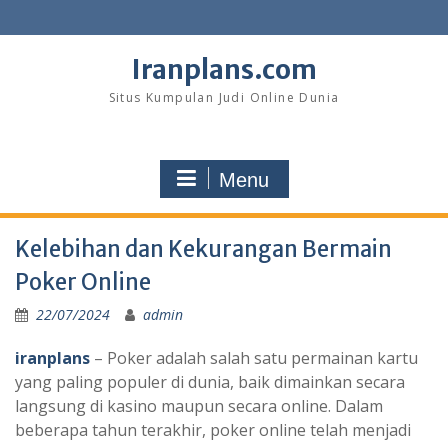
Skip
to
content
Iranplans.com
Situs Kumpulan Judi Online Dunia
Menu
Kelebihan dan Kekurangan Bermain
Poker Online
22/07/2024
admin
iranplans
– Poker adalah salah satu permainan kartu
yang paling populer di dunia, baik dimainkan secara
langsung di kasino maupun secara online. Dalam
beberapa tahun terakhir, poker online telah menjadi