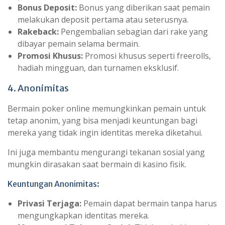
Bonus Deposit:
Bonus yang diberikan saat pemain
melakukan deposit pertama atau seterusnya.
Rakeback:
Pengembalian sebagian dari rake yang
dibayar pemain selama bermain.
Promosi Khusus:
Promosi khusus seperti freerolls,
hadiah mingguan, dan turnamen eksklusif.
4. Anonimitas
Bermain poker online memungkinkan pemain untuk
tetap anonim, yang bisa menjadi keuntungan bagi
mereka yang tidak ingin identitas mereka diketahui.
Ini juga membantu mengurangi tekanan sosial yang
mungkin dirasakan saat bermain di kasino fisik.
Keuntungan Anonimitas:
Privasi Terjaga:
Pemain dapat bermain tanpa harus
mengungkapkan identitas mereka.