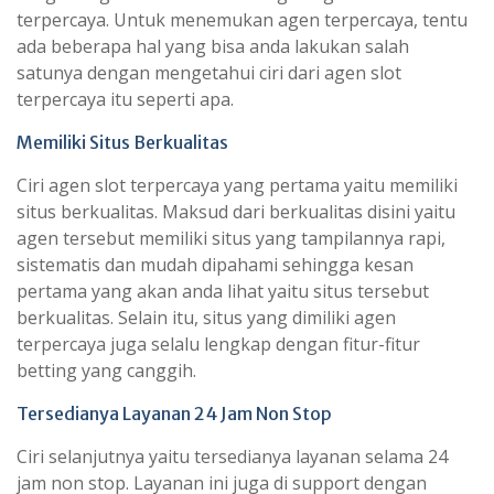
terpercaya. Untuk menemukan agen terpercaya, tentu
ada beberapa hal yang bisa anda lakukan salah
satunya dengan mengetahui ciri dari agen slot
terpercaya itu seperti apa.
Memiliki Situs Berkualitas
Ciri agen slot terpercaya yang pertama yaitu memiliki
situs berkualitas. Maksud dari berkualitas disini yaitu
agen tersebut memiliki situs yang tampilannya rapi,
sistematis dan mudah dipahami sehingga kesan
pertama yang akan anda lihat yaitu situs tersebut
berkualitas. Selain itu, situs yang dimiliki agen
terpercaya juga selalu lengkap dengan fitur-fitur
betting yang canggih.
Tersedianya Layanan 24 Jam Non Stop
Ciri selanjutnya yaitu tersedianya layanan selama 24
jam non stop. Layanan ini juga di support dengan