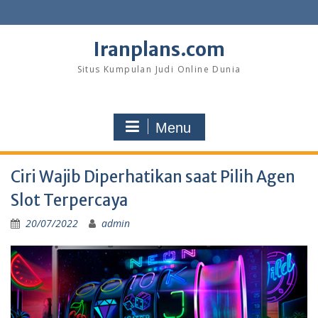
Skip
to
content
Iranplans.com
Situs Kumpulan Judi Online Dunia
Menu
Ciri Wajib Diperhatikan saat Pilih Agen
Slot Terpercaya
20/07/2022
admin