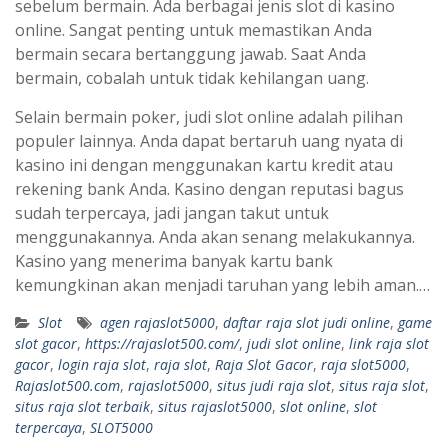
sebelum bermain. Ada berbagai jenis slot di kasino
online. Sangat penting untuk memastikan Anda
bermain secara bertanggung jawab. Saat Anda
bermain, cobalah untuk tidak kehilangan uang.
Selain bermain poker, judi slot online adalah pilihan
populer lainnya. Anda dapat bertaruh uang nyata di
kasino ini dengan menggunakan kartu kredit atau
rekening bank Anda. Kasino dengan reputasi bagus
sudah terpercaya, jadi jangan takut untuk
menggunakannya. Anda akan senang melakukannya.
Kasino yang menerima banyak kartu bank
kemungkinan akan menjadi taruhan yang lebih aman.…
Slot
agen rajaslot5000
,
daftar raja slot judi online
,
game
slot gacor
,
https://rajaslot500.com/
,
judi slot online
,
link raja slot
gacor
,
login raja slot
,
raja slot
,
Raja Slot Gacor
,
raja slot5000
,
Rajaslot500.com
,
rajaslot5000
,
situs judi raja slot
,
situs raja slot
,
situs raja slot terbaik
,
situs rajaslot5000
,
slot online
,
slot
terpercaya
,
SLOT5000