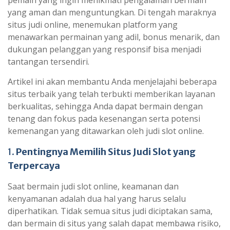
pemain yang ingin menikmati pengalaman bermain
yang aman dan menguntungkan. Di tengah maraknya
situs judi online, menemukan platform yang
menawarkan permainan yang adil, bonus menarik, dan
dukungan pelanggan yang responsif bisa menjadi
tantangan tersendiri.
Artikel ini akan membantu Anda menjelajahi beberapa
situs terbaik yang telah terbukti memberikan layanan
berkualitas, sehingga Anda dapat bermain dengan
tenang dan fokus pada kesenangan serta potensi
kemenangan yang ditawarkan oleh judi slot online.
1.
Pentingnya Memilih Situs Judi Slot yang
Terpercaya
Saat bermain judi slot online, keamanan dan
kenyamanan adalah dua hal yang harus selalu
diperhatikan. Tidak semua situs judi diciptakan sama,
dan bermain di situs yang salah dapat membawa risiko,