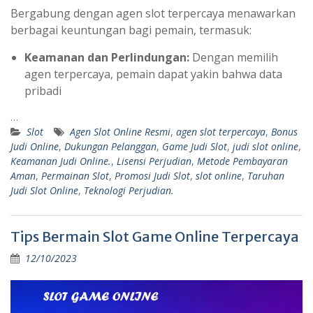
Bergabung dengan agen slot terpercaya menawarkan
berbagai keuntungan bagi pemain, termasuk:
Keamanan dan Perlindungan:
Dengan memilih
agen terpercaya, pemain dapat yakin bahwa data
pribadi
…
Slot
Agen Slot Online Resmi
,
agen slot terpercaya
,
Bonus
Judi Online
,
Dukungan Pelanggan
,
Game Judi Slot
,
judi slot online
,
Keamanan Judi Online.
,
Lisensi Perjudian
,
Metode Pembayaran
Aman
,
Permainan Slot
,
Promosi Judi Slot
,
slot online
,
Taruhan
Judi Slot Online
,
Teknologi Perjudian.
Tips Bermain Slot Game Online Terpercaya
12/10/2023