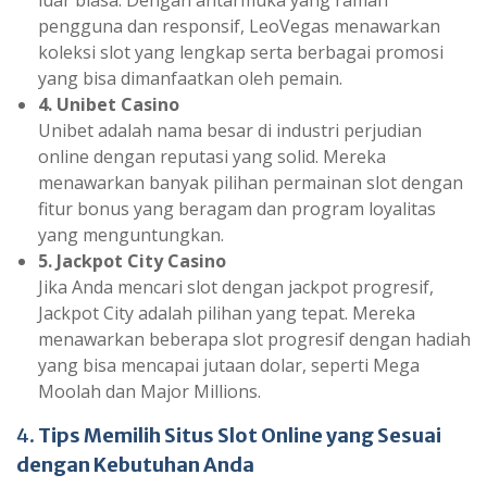
luar biasa. Dengan antarmuka yang ramah
pengguna dan responsif, LeoVegas menawarkan
koleksi slot yang lengkap serta berbagai promosi
yang bisa dimanfaatkan oleh pemain.
4. Unibet Casino
Unibet adalah nama besar di industri perjudian
online dengan reputasi yang solid. Mereka
menawarkan banyak pilihan permainan slot dengan
fitur bonus yang beragam dan program loyalitas
yang menguntungkan.
5. Jackpot City Casino
Jika Anda mencari slot dengan jackpot progresif,
Jackpot City adalah pilihan yang tepat. Mereka
menawarkan beberapa slot progresif dengan hadiah
yang bisa mencapai jutaan dolar, seperti Mega
Moolah dan Major Millions.
4.
Tips Memilih Situs Slot Online yang Sesuai
dengan Kebutuhan Anda