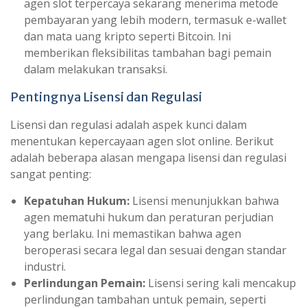
agen slot terpercaya sekarang menerima metode
pembayaran yang lebih modern, termasuk e-wallet
dan mata uang kripto seperti Bitcoin. Ini
memberikan fleksibilitas tambahan bagi pemain
dalam melakukan transaksi.
Pentingnya Lisensi dan Regulasi
Lisensi dan regulasi adalah aspek kunci dalam
menentukan kepercayaan agen slot online. Berikut
adalah beberapa alasan mengapa lisensi dan regulasi
sangat penting:
Kepatuhan Hukum:
Lisensi menunjukkan bahwa
agen mematuhi hukum dan peraturan perjudian
yang berlaku. Ini memastikan bahwa agen
beroperasi secara legal dan sesuai dengan standar
industri.
Perlindungan Pemain:
Lisensi sering kali mencakup
perlindungan tambahan untuk pemain, seperti