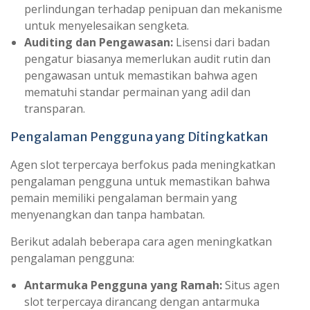
perlindungan terhadap penipuan dan mekanisme
untuk menyelesaikan sengketa.
Auditing dan Pengawasan:
Lisensi dari badan
pengatur biasanya memerlukan audit rutin dan
pengawasan untuk memastikan bahwa agen
mematuhi standar permainan yang adil dan
transparan.
Pengalaman Pengguna yang Ditingkatkan
Agen slot terpercaya berfokus pada meningkatkan
pengalaman pengguna untuk memastikan bahwa
pemain memiliki pengalaman bermain yang
menyenangkan dan tanpa hambatan.
Berikut adalah beberapa cara agen meningkatkan
pengalaman pengguna:
Antarmuka Pengguna yang Ramah:
Situs agen
slot terpercaya dirancang dengan antarmuka