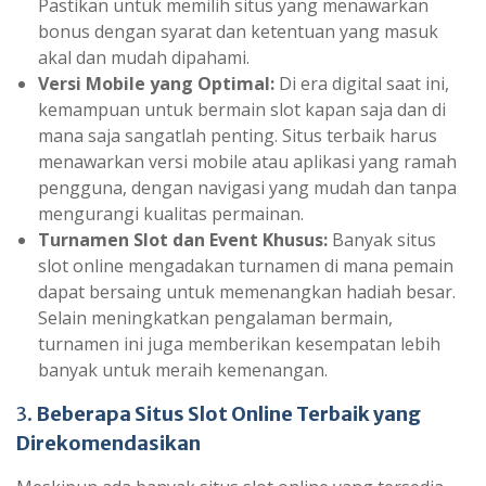
Pastikan untuk memilih situs yang menawarkan
bonus dengan syarat dan ketentuan yang masuk
akal dan mudah dipahami.
Versi Mobile yang Optimal:
Di era digital saat ini,
kemampuan untuk bermain slot kapan saja dan di
mana saja sangatlah penting. Situs terbaik harus
menawarkan versi mobile atau aplikasi yang ramah
pengguna, dengan navigasi yang mudah dan tanpa
mengurangi kualitas permainan.
Turnamen Slot dan Event Khusus:
Banyak situs
slot online mengadakan turnamen di mana pemain
dapat bersaing untuk memenangkan hadiah besar.
Selain meningkatkan pengalaman bermain,
turnamen ini juga memberikan kesempatan lebih
banyak untuk meraih kemenangan.
3.
Beberapa Situs Slot Online Terbaik yang
Direkomendasikan