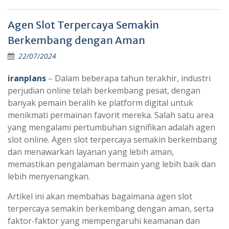
Agen Slot Terpercaya Semakin
Berkembang dengan Aman
22/07/2024
iranplans
– Dalam beberapa tahun terakhir, industri
perjudian online telah berkembang pesat, dengan
banyak pemain beralih ke platform digital untuk
menikmati permainan favorit mereka. Salah satu area
yang mengalami pertumbuhan signifikan adalah agen
slot online. Agen slot terpercaya semakin berkembang
dan menawarkan layanan yang lebih aman,
memastikan pengalaman bermain yang lebih baik dan
lebih menyenangkan.
Artikel ini akan membahas bagaimana agen slot
terpercaya semakin berkembang dengan aman, serta
faktor-faktor yang mempengaruhi keamanan dan