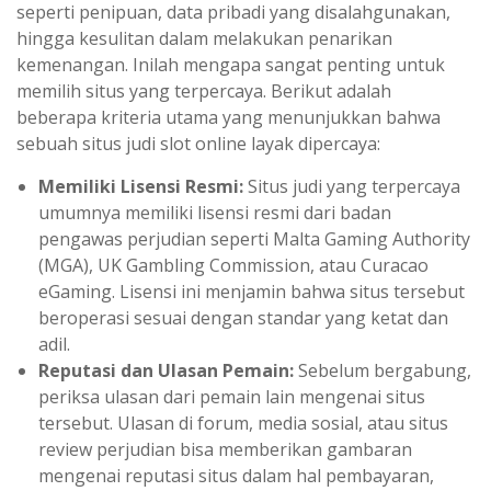
seperti penipuan, data pribadi yang disalahgunakan,
hingga kesulitan dalam melakukan penarikan
kemenangan. Inilah mengapa sangat penting untuk
memilih situs yang terpercaya. Berikut adalah
beberapa kriteria utama yang menunjukkan bahwa
sebuah situs judi slot online layak dipercaya:
Memiliki Lisensi Resmi:
Situs judi yang terpercaya
umumnya memiliki lisensi resmi dari badan
pengawas perjudian seperti Malta Gaming Authority
(MGA), UK Gambling Commission, atau Curacao
eGaming. Lisensi ini menjamin bahwa situs tersebut
beroperasi sesuai dengan standar yang ketat dan
adil.
Reputasi dan Ulasan Pemain:
Sebelum bergabung,
periksa ulasan dari pemain lain mengenai situs
tersebut. Ulasan di forum, media sosial, atau situs
review perjudian bisa memberikan gambaran
mengenai reputasi situs dalam hal pembayaran,