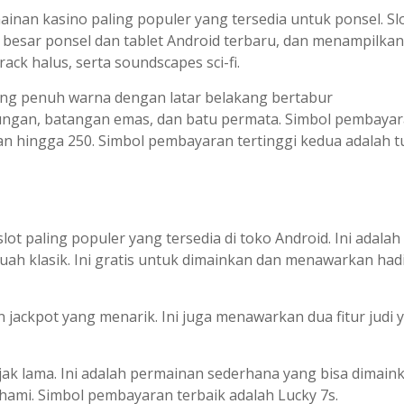
ainan kasino paling populer yang tersedia untuk ponsel. Slo
n besar ponsel dan tablet Android terbaru, dan menampilkan
ack halus, serta soundscapes sci-fi.
ng penuh warna dengan latar belakang bertabur
ungan, batangan emas, dan batu permata. Simbol pembaya
an hingga 250. Simbol pembayaran tertinggi kedua adalah t
lot paling populer yang tersedia di toko Android. Ini adalah
buah klasik. Ini gratis untuk dimainkan dan menawarkan had
jackpot yang menarik. Ini juga menawarkan dua fitur judi 
ejak lama. Ini adalah permainan sederhana yang bisa dimain
hami. Simbol pembayaran terbaik adalah Lucky 7s.