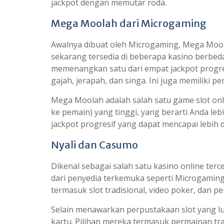
jackpot dengan memutar roda.
Mega Moolah dari Microgaming
Awalnya dibuat oleh Microgaming, Mega Moola
sekarang tersedia di beberapa kasino berbe
memenangkan satu dari empat jackpot progres
gajah, jerapah, dan singa. Ini juga memiliki 
Mega Moolah adalah salah satu game slot onl
ke pemain) yang tinggi, yang berarti Anda l
jackpot progresif yang dapat mencapai lebih da
Nyali dan Casumo
Dikenal sebagai salah satu kasino online te
dari penyedia terkemuka seperti Microgaming
termasuk slot tradisional, video poker, dan
Selain menawarkan perpustakaan slot yang 
kartu. Pilihan mereka termasuk permainan tradi