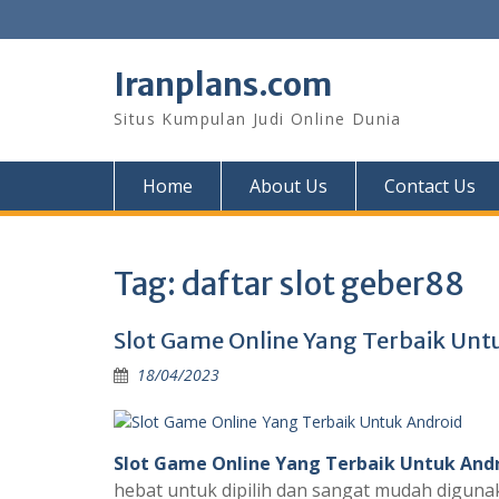
Skip
to
content
Iranplans.com
Situs Kumpulan Judi Online Dunia
Home
About Us
Contact Us
Tag:
daftar slot geber88
Slot Game Online Yang Terbaik Unt
18/04/2023
Slot Game Online Yang Terbaik Untuk And
hebat untuk dipilih dan sangat mudah diguna