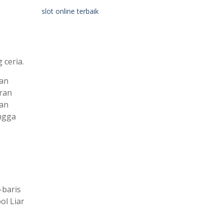
slot online terbaik
 ceria.
kan
ran
kan
ngga
-baris
ol Liar