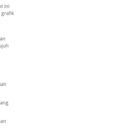
t ini
 grafik
ran
ujuh
iah
yang
kan