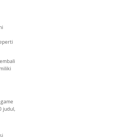
ni
eperti
kembali
iliki
n game
 judul,
si