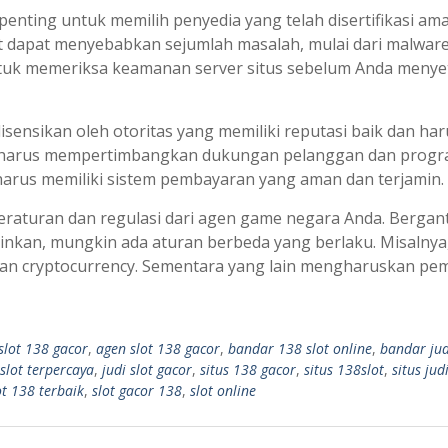
enting untuk memilih penyedia yang telah disertifikasi am
ikat dapat menyebabkan sejumlah masalah, mulai dari malwar
untuk memeriksa keamanan server situs sebelum Anda menye
lisensikan oleh otoritas yang memiliki reputasi baik dan ha
 harus mempertimbangkan dukungan pelanggan dan prog
 harus memiliki sistem pembayaran yang aman dan terjamin.
peraturan dan regulasi dari agen game negara Anda. Berga
ainkan, mungkin ada aturan berbeda yang berlaku. Misalnya
n cryptocurrency. Sementara yang lain mengharuskan pe
slot 138 gacor
,
agen slot 138 gacor
,
bandar 138 slot online
,
bandar jud
slot terpercaya
,
judi slot gacor
,
situs 138 gacor
,
situs 138slot
,
situs judi
ot 138 terbaik
,
slot gacor 138
,
slot online