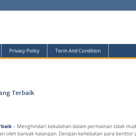
Privacy Policy
Term And Condition
Yang Terbaik
rbaik
– Menghindari kekalahan dalam permainan tidak mud
nkan oleh banyak kalangan. Dengan kehebatan para benttor