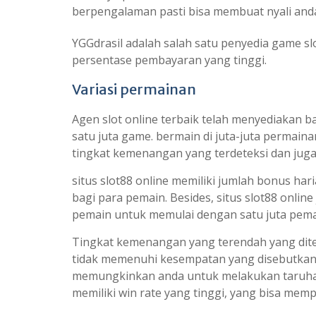
berpengalaman pasti bisa membuat nyali and
YGGdrasil adalah salah satu penyedia game s
persentase pembayaran yang tinggi.
Variasi permainan
Agen slot online terbaik telah menyediakan 
satu juta game. bermain di juta-juta permai
tingkat kemenangan yang terdeteksi dan jug
situs slot88 online memiliki jumlah bonus ha
bagi para pemain. Besides, situs slot88 onl
pemain untuk memulai dengan satu juta pema
Tingkat kemenangan yang terendah yang dite
tidak memenuhi kesempatan yang disebutkan, t
memungkinkan anda untuk melakukan taruhan 
memiliki win rate yang tinggi, yang bisa mem