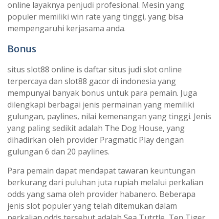
online layaknya penjudi profesional. Mesin yang
populer memiliki win rate yang tinggi, yang bisa
mempengaruhi kerjasama anda.
Bonus
situs slot88 online is daftar situs judi slot online
terpercaya dan slot88 gacor di indonesia yang
mempunyai banyak bonus untuk para pemain. Juga
dilengkapi berbagai jenis permainan yang memiliki
gulungan, paylines, nilai kemenangan yang tinggi. Jenis
yang paling sedikit adalah The Dog House, yang
dihadirkan oleh provider Pragmatic Play dengan
gulungan 6 dan 20 paylines.
Para pemain dapat mendapat tawaran keuntungan
berkurang dari puluhan juta rupiah melalui perkalian
odds yang sama oleh provider habanero. Beberapa
jenis slot populer yang telah ditemukan dalam
perkalian odds tersebut adalah Sea Tutrtle, Ten Tiger,