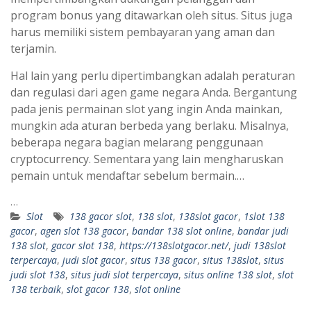
program bonus yang ditawarkan oleh situs. Situs juga
harus memiliki sistem pembayaran yang aman dan
terjamin.
Hal lain yang perlu dipertimbangkan adalah peraturan
dan regulasi dari agen game negara Anda. Bergantung
pada jenis permainan slot yang ingin Anda mainkan,
mungkin ada aturan berbeda yang berlaku. Misalnya,
beberapa negara bagian melarang penggunaan
cryptocurrency. Sementara yang lain mengharuskan
pemain untuk mendaftar sebelum bermain.…
…
Slot
138 gacor slot
,
138 slot
,
138slot gacor
,
1slot 138
gacor
,
agen slot 138 gacor
,
bandar 138 slot online
,
bandar judi
138 slot
,
gacor slot 138
,
https://138slotgacor.net/
,
judi 138slot
terpercaya
,
judi slot gacor
,
situs 138 gacor
,
situs 138slot
,
situs
judi slot 138
,
situs judi slot terpercaya
,
situs online 138 slot
,
slot
138 terbaik
,
slot gacor 138
,
slot online