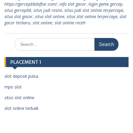
https://gercep88daftar.com/
,
info slot gacor
,
login game gercep
,
situs gercep88
,
situs judi resmi
,
situs judi slot online terpercaya
,
situs slot gacor
,
situs slot online
,
situs slot online terpercaya
,
slot
gacor terbaru
,
slot online
,
slot online receh
Search
for:
PLACEMENT 1
slot deposit pulsa
mpo slot
situs slot online
slot online terbaik