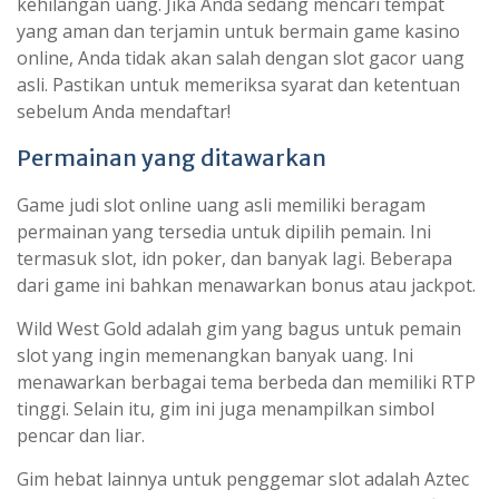
kehilangan uang. Jika Anda sedang mencari tempat
yang aman dan terjamin untuk bermain game kasino
online, Anda tidak akan salah dengan slot gacor uang
asli. Pastikan untuk memeriksa syarat dan ketentuan
sebelum Anda mendaftar!
Permainan yang ditawarkan
Game judi slot online uang asli memiliki beragam
permainan yang tersedia untuk dipilih pemain. Ini
termasuk slot, idn poker, dan banyak lagi. Beberapa
dari game ini bahkan menawarkan bonus atau jackpot.
Wild West Gold adalah gim yang bagus untuk pemain
slot yang ingin memenangkan banyak uang. Ini
menawarkan berbagai tema berbeda dan memiliki RTP
tinggi. Selain itu, gim ini juga menampilkan simbol
pencar dan liar.
Gim hebat lainnya untuk penggemar slot adalah Aztec