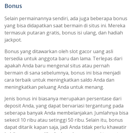
Bonus
Selain permainannya sendiri, ada juga beberapa bonus
yang bisa didapatkan saat bermain di situs ini. Mereka
termasuk putaran gratis, bonus isi ulang, dan hadiah
jackpot.
Bonus yang ditawarkan oleh slot gacor uang asli
tersedia untuk anggota baru dan lama. Terlepas dari
apakah Anda baru mengenal situs atau pernah
bermain di sana sebelumnya, bonus ini bisa menjadi
cara terbaik untuk meningkatkan saldo Anda dan
meningkatkan peluang Anda untuk menang.
Jenis bonus ini biasanya merupakan persentase dari
deposit Anda, yang dapat bervariasi tergantung pada
seberapa banyak Anda membelanjakan. Jumlahnya bisa
sekecil 10 ribu atau setinggi 50 ribu. Selain itu, bonus
dapat ditarik kapan saja, jadi Anda tidak perlu khawatir