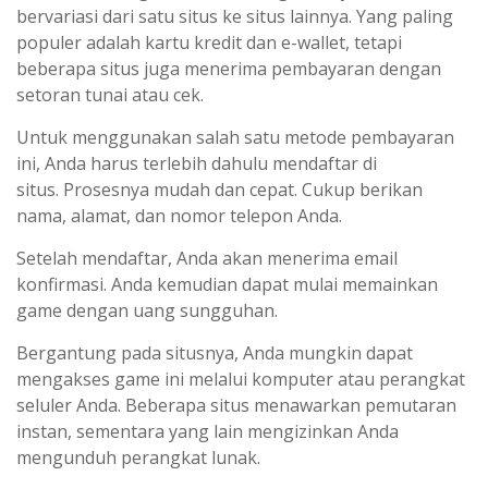
bervariasi dari satu situs ke situs lainnya. Yang paling
populer adalah kartu kredit dan e-wallet, tetapi
beberapa situs juga menerima pembayaran dengan
setoran tunai atau cek.
Untuk menggunakan salah satu metode pembayaran
ini, Anda harus terlebih dahulu mendaftar di
situs. Prosesnya mudah dan cepat. Cukup berikan
nama, alamat, dan nomor telepon Anda.
Setelah mendaftar, Anda akan menerima email
konfirmasi. Anda kemudian dapat mulai memainkan
game dengan uang sungguhan.
Bergantung pada situsnya, Anda mungkin dapat
mengakses game ini melalui komputer atau perangkat
seluler Anda. Beberapa situs menawarkan pemutaran
instan, sementara yang lain mengizinkan Anda
mengunduh perangkat lunak.