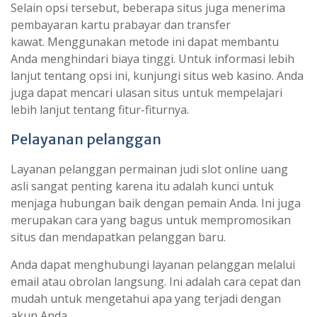
Selain opsi tersebut, beberapa situs juga menerima
pembayaran kartu prabayar dan transfer
kawat. Menggunakan metode ini dapat membantu
Anda menghindari biaya tinggi. Untuk informasi lebih
lanjut tentang opsi ini, kunjungi situs web kasino. Anda
juga dapat mencari ulasan situs untuk mempelajari
lebih lanjut tentang fitur-fiturnya.
Pelayanan pelanggan
Layanan pelanggan permainan judi slot online uang
asli sangat penting karena itu adalah kunci untuk
menjaga hubungan baik dengan pemain Anda. Ini juga
merupakan cara yang bagus untuk mempromosikan
situs dan mendapatkan pelanggan baru.
Anda dapat menghubungi layanan pelanggan melalui
email atau obrolan langsung. Ini adalah cara cepat dan
mudah untuk mengetahui apa yang terjadi dengan
akun Anda.