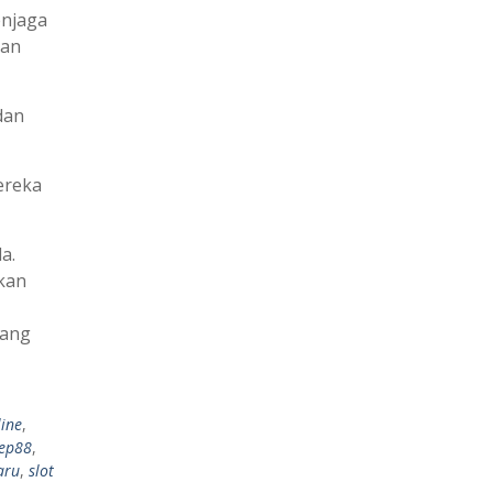
enjaga
dan
dan
ereka
a.
kan
yang
line
,
cep88
,
aru
,
slot