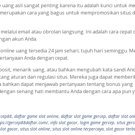
 uang asli sangat penting karena itu adalah kunci untuk m
a merupakan cara yang bagus untuk mempromosikan situs 
lalui email atau obrolan langsung. Ini adalah cara cepat 
ngan akun Anda.
 online uang tersedia 24 jam sehari, tujuh hari seminggu. M
rtanyaan Anda dengan cepat.
sit, menarik uang, atau bahkan mengubah kata sandi And
ang aturan dan regulasi situs. Mereka juga dapat memberi
ka bahkan dapat menjawab pertanyaan tentang bonus yang
n dengan senang hati membantu Anda dengan cara apa pun 
ercep88
,
daftar game slot online
,
daftar slot game gercep
,
daftar slot on
tps://gercep88daftar.com/
,
info slot gacor
,
login game gercep
,
situs ger
slot gacor
,
situs slot online
,
situs slot online terpercaya
,
slot gacor terb