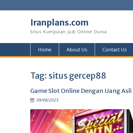
Skip
to
content
Iranplans.com
Situs Kumpulan Judi Online Dunia
Home
About Us
Contact Us
Tag:
situs gercep88
Game Slot Online Dengan Uang Asli
09/08/2023