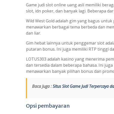
Game judi slot online uang asli memiliki bera
slot, idn poker, dan banyak lagi. Beberapa d
Wild West Gold adalah gim yang bagus untuk
menawarkan berbagai tema berbeda dan memilik
dan liar.
Gim hebat lainnya untuk penggemar slot adala
putaran bonus. Ini juga memiliki RTP tinggi d
LOTUS303 adalah kasino yang menerima pemai
dan tersedia dalam beberapa bahasa. Ini juga 
menawarkan banyak pilihan bonus dan promosi
Baca Juga :
Situs Slot Game Judi Terpercaya d
Opsi pembayaran