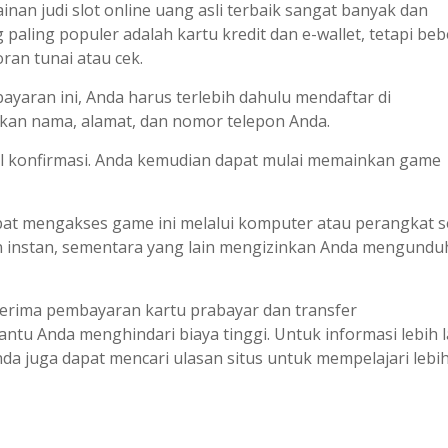
nan judi slot online uang asli terbaik sangat banyak dan
ng paling populer adalah kartu kredit dan e-wallet, tetapi be
an tunai atau cek.
aran ini, Anda harus terlebih dahulu mendaftar di
ikan nama, alamat, dan nomor telepon Anda.
l konfirmasi. Anda kemudian dapat mulai memainkan game
at mengakses game ini melalui komputer atau perangkat s
 instan, sementara yang lain mengizinkan Anda mengundu
enerima pembayaran kartu prabayar dan transfer
u Anda menghindari biaya tinggi. Untuk informasi lebih l
Anda juga dapat mencari ulasan situs untuk mempelajari lebih