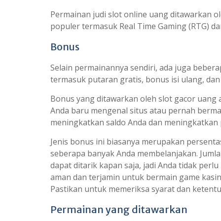
Permainan judi slot online uang ditawarkan 
populer termasuk Real Time Gaming (RTG) d
Bonus
Selain permainannya sendiri, ada juga bebera
termasuk putaran gratis, bonus isi ulang, dan
Bonus yang ditawarkan oleh slot gacor uang a
Anda baru mengenal situs atau pernah bermain
meningkatkan saldo Anda dan meningkatkan
Jenis bonus ini biasanya merupakan persentas
seberapa banyak Anda membelanjakan. Jumlahnya
dapat ditarik kapan saja, jadi Anda tidak per
aman dan terjamin untuk bermain game kasino 
Pastikan untuk memeriksa syarat dan ketent
Permainan yang ditawarkan