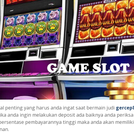
al penting yang harus anda ingat saat bermain judi
gercep
ika anda ingin melakukan deposit ada baiknya anda periksa
 persentase pembayarannya tinggi maka anda akan memiliki
nan.