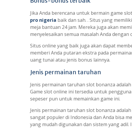
Bonus-bonus terbaik
Jika Anda berencana untuk bermain game slot
pro nigeria
baik dan sah. . Situs yang memili
meja bantuan 24 jam. Mereka juga akan memil
menyelesaikan semua masalah Anda dengan ce
Situs online yang baik juga akan dapat memb
memberi Anda putaran ekstra pada permainan
uang tunai atau jenis bonus lainnya.
Jenis permainan taruhan
Jenis permainan taruhan slot bonanza adalah
Game slot online ini tersedia untuk penggun
sepeser pun untuk memainkan game ini.
Jenis permainan taruhan slot bonanza adalah s
sangat populer di Indonesia dan Anda bisa m
yang mudah digunakan dan sistem yang adil. I