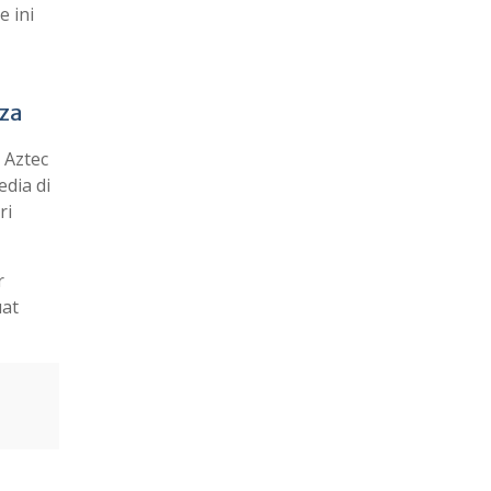
 ini
nza
 Aztec
dia di
ri
r
uat