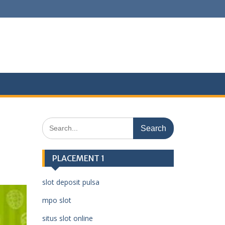
Search
for:
PLACEMENT 1
slot deposit pulsa
mpo slot
situs slot online