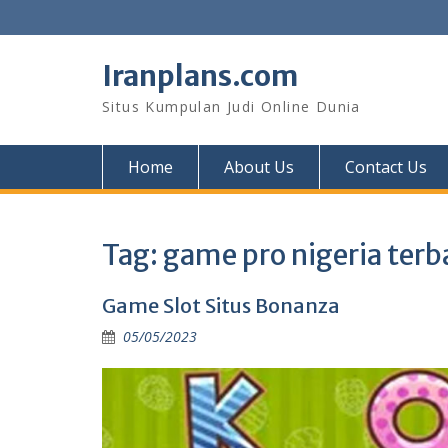
Skip
to
content
Iranplans.com
Situs Kumpulan Judi Online Dunia
Home
About Us
Contact Us
Tag:
game pro nigeria terb
Game Slot Situs Bonanza
05/05/2023