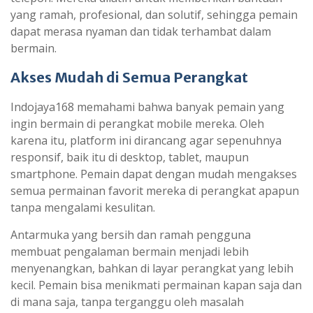
yang ramah, profesional, dan solutif, sehingga pemain
dapat merasa nyaman dan tidak terhambat dalam
bermain.
Akses Mudah di Semua Perangkat
Indojaya168 memahami bahwa banyak pemain yang
ingin bermain di perangkat mobile mereka. Oleh
karena itu, platform ini dirancang agar sepenuhnya
responsif, baik itu di desktop, tablet, maupun
smartphone. Pemain dapat dengan mudah mengakses
semua permainan favorit mereka di perangkat apapun
tanpa mengalami kesulitan.
Antarmuka yang bersih dan ramah pengguna
membuat pengalaman bermain menjadi lebih
menyenangkan, bahkan di layar perangkat yang lebih
kecil. Pemain bisa menikmati permainan kapan saja dan
di mana saja, tanpa terganggu oleh masalah