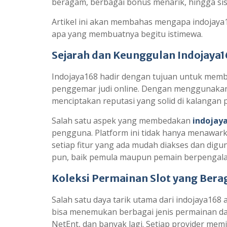
beragam, berbagai bonus menarik, hingga si
Artikel ini akan membahas mengapa indojaya16
apa yang membuatnya begitu istimewa.
Sejarah dan Keunggulan Indojaya
Indojaya168 hadir dengan tujuan untuk mem
penggemar judi online. Dengan menggunakan s
menciptakan reputasi yang solid di kalangan 
Salah satu aspek yang membedakan
indojay
pengguna. Platform ini tidak hanya menawark
setiap fitur yang ada mudah diakses dan digu
pun, baik pemula maupun pemain berpengala
Koleksi Permainan Slot yang Ber
Salah satu daya tarik utama dari indojaya168 
bisa menemukan berbagai jenis permainan dar
NetEnt, dan banyak lagi. Setiap provider memi