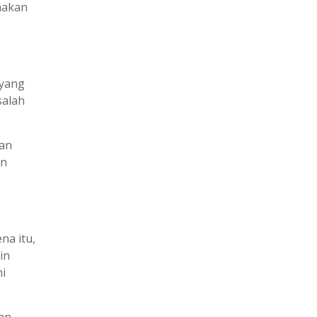
nakan
 yang
salah
dan
in
na itu,
in
i