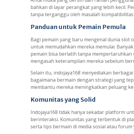
Antarmuka yang bersih dan ramah pengguna
bahkan di layar perangkat yang lebih kecil. 
tanpa terganggu oleh masalah kompatibilitas
Panduan untuk Pemain Pemula
Bagi pemain yang baru mengenal dunia slot o
untuk memudahkan mereka memulai. Banyak pe
pemain bisa berlatih tanpa mempertaruhkan 
mengasah keterampilan mereka sebelum berm
Selain itu, indojaya168 menyediakan berbagai 
bagaimana bermain dengan strategi yang tepa
membantu mereka meningkatkan peluang k
Komunitas yang Solid
Indojaya168 tidak hanya sekadar platform unt
berinteraksi. Komunitas yang terbentuk di pl
serta tips bermain di media sosial atau for