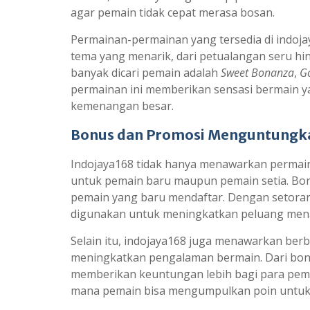
agar pemain tidak cepat merasa bosan.
Permainan-permainan yang tersedia di indoj
tema yang menarik, dari petualangan seru h
banyak dicari pemain adalah
Sweet Bonanza
,
G
permainan ini memberikan sensasi bermain
kemenangan besar.
Bonus dan Promosi Menguntungk
Indojaya168 tidak hanya menawarkan permain
untuk pemain baru maupun pemain setia. Bon
pemain yang baru mendaftar. Dengan setoran
digunakan untuk meningkatkan peluang men
Selain itu, indojaya168 juga menawarkan be
meningkatkan pengalaman bermain. Dari bonus
memberikan keuntungan lebih bagi para pemain
mana pemain bisa mengumpulkan poin untuk 