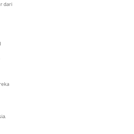
r dari
l
n
reka
ia.