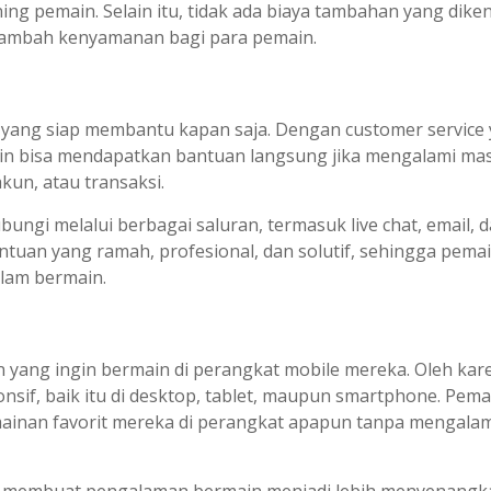
ng pemain. Selain itu, tidak ada biaya tambahan yang dike
enambah kenyamanan bagi para pemain.
yang siap membantu kapan saja. Dengan customer service
main bisa mendapatkan bantuan langsung jika mengalami ma
kun, atau transaksi.
ungi melalui berbagai saluran, termasuk live chat, email, 
ntuan yang ramah, profesional, dan solutif, sehingga pema
lam bermain.
ang ingin bermain di perangkat mobile mereka. Oleh kare
nsif, baik itu di desktop, tablet, maupun smartphone. Pema
inan favorit mereka di perangkat apapun tanpa mengalam