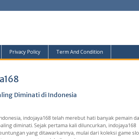
Privacy Policy
Term And Condition
ya168
ling Diminati di Indonesia
Indonesia, indojaya168 telah merebut hati banyak pemain d
aling diminati. Sejak pertama kali diluncurkan, indojaya168
euntungan yang ditawarkannya, mulai dari koleksi game slo