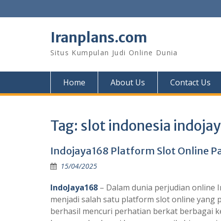
Skip
to
content
Iranplans.com
Situs Kumpulan Judi Online Dunia
Home
About Us
Contact Us
Tag:
slot indonesia indoja
Indojaya168 Platform Slot Online Pa
15/04/2025
IndoJaya168
– Dalam dunia perjudian online 
menjadi salah satu platform slot online yang p
berhasil mencuri perhatian berkat berbagai k