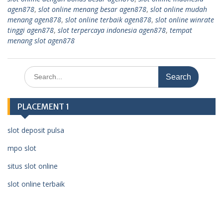
agen878
,
slot online menang besar agen878
,
slot online mudah
menang agen878
,
slot online terbaik agen878
,
slot online winrate
tinggi agen878
,
slot terpercaya indonesia agen878
,
tempat
menang slot agen878
Search
for:
PLACEMENT 1
slot deposit pulsa
mpo slot
situs slot online
slot online terbaik