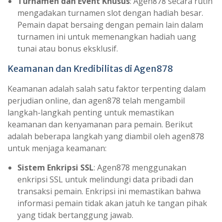
Turnamen dan Event Khusus
: Agen878 secara rutin
mengadakan turnamen slot dengan hadiah besar.
Pemain dapat bersaing dengan pemain lain dalam
turnamen ini untuk memenangkan hadiah uang
tunai atau bonus eksklusif.
Keamanan dan Kredibilitas di Agen878
Keamanan adalah salah satu faktor terpenting dalam
perjudian online, dan agen878 telah mengambil
langkah-langkah penting untuk memastikan
keamanan dan kenyamanan para pemain. Berikut
adalah beberapa langkah yang diambil oleh agen878
untuk menjaga keamanan:
Sistem Enkripsi SSL
: Agen878 menggunakan
enkripsi SSL untuk melindungi data pribadi dan
transaksi pemain. Enkripsi ini memastikan bahwa
informasi pemain tidak akan jatuh ke tangan pihak
yang tidak bertanggung jawab.