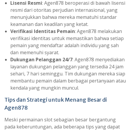
Lisensi Resmi
: Agen878 beroperasi di bawah lisensi
resmi dari otoritas perjudian internasional, yang
menunjukkan bahwa mereka mematuhi standar
keamanan dan keadilan yang ketat.
Verifikasi Identitas Pemain
: Agen878 melakukan
verifikasi identitas untuk memastikan bahwa setiap
pemain yang mendaftar adalah individu yang sah
dan memenuhi syarat.
Dukungan Pelanggan 24/7
: Agen878 menyediakan
layanan dukungan pelanggan yang tersedia 24 jam
sehari, 7 hari seminggu. Tim dukungan mereka siap
membantu pemain dalam berbagai pertanyaan atau
kendala yang mungkin muncul.
Tips dan Strategi untuk Menang Besar di
Agen878
Meski permainan slot sebagian besar bergantung
pada keberuntungan, ada beberapa tips yang dapat