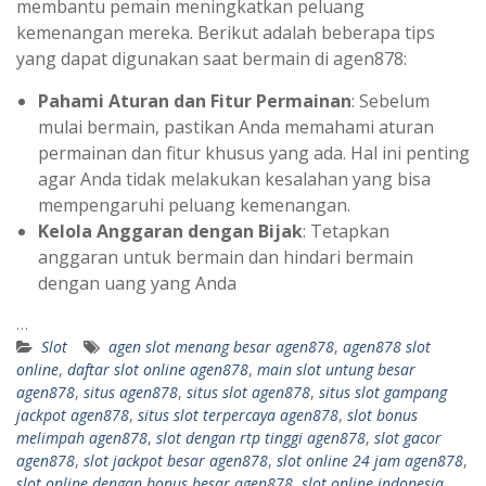
membantu pemain meningkatkan peluang
kemenangan mereka. Berikut adalah beberapa tips
yang dapat digunakan saat bermain di agen878:
Pahami Aturan dan Fitur Permainan
: Sebelum
mulai bermain, pastikan Anda memahami aturan
permainan dan fitur khusus yang ada. Hal ini penting
agar Anda tidak melakukan kesalahan yang bisa
mempengaruhi peluang kemenangan.
Kelola Anggaran dengan Bijak
: Tetapkan
anggaran untuk bermain dan hindari bermain
dengan uang yang Anda
…
Slot
agen slot menang besar agen878
,
agen878 slot
online
,
daftar slot online agen878
,
main slot untung besar
agen878
,
situs agen878
,
situs slot agen878
,
situs slot gampang
jackpot agen878
,
situs slot terpercaya agen878
,
slot bonus
melimpah agen878
,
slot dengan rtp tinggi agen878
,
slot gacor
agen878
,
slot jackpot besar agen878
,
slot online 24 jam agen878
,
slot online dengan bonus besar agen878
,
slot online indonesia