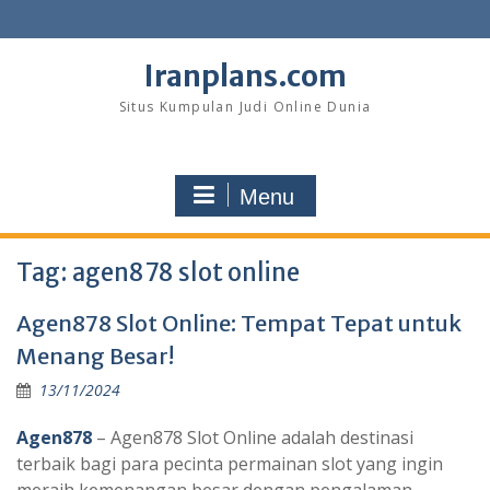
Skip
to
content
Iranplans.com
Situs Kumpulan Judi Online Dunia
Menu
Tag:
agen878 slot online
Agen878 Slot Online: Tempat Tepat untuk
Menang Besar!
13/11/2024
Agen878
– Agen878 Slot Online adalah destinasi
terbaik bagi para pecinta permainan slot yang ingin