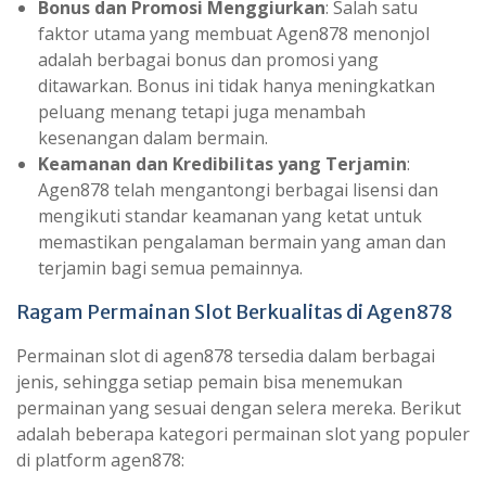
Bonus dan Promosi Menggiurkan
: Salah satu
faktor utama yang membuat Agen878 menonjol
adalah berbagai bonus dan promosi yang
ditawarkan. Bonus ini tidak hanya meningkatkan
peluang menang tetapi juga menambah
kesenangan dalam bermain.
Keamanan dan Kredibilitas yang Terjamin
:
Agen878 telah mengantongi berbagai lisensi dan
mengikuti standar keamanan yang ketat untuk
memastikan pengalaman bermain yang aman dan
terjamin bagi semua pemainnya.
Ragam Permainan Slot Berkualitas di Agen878
Permainan slot di agen878 tersedia dalam berbagai
jenis, sehingga setiap pemain bisa menemukan
permainan yang sesuai dengan selera mereka. Berikut
adalah beberapa kategori permainan slot yang populer
di platform agen878: