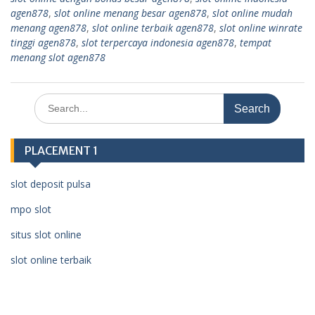
agen878
,
slot online menang besar agen878
,
slot online mudah
menang agen878
,
slot online terbaik agen878
,
slot online winrate
tinggi agen878
,
slot terpercaya indonesia agen878
,
tempat
menang slot agen878
Search
for:
PLACEMENT 1
slot deposit pulsa
mpo slot
situs slot online
slot online terbaik