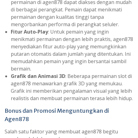
permainan di agen878 dapat diakses dengan mudah
di berbagai perangkat. Pemain dapat menikmati
permainan dengan kualitas tinggi tanpa
mengorbankan performa di perangkat seluler.
Fitur Auto-Play
: Untuk pemain yang ingin
menikmati permainan dengan lebih praktis, agen878
menyediakan fitur auto-play yang memungkinkan
putaran otomatis dalam jumlah yang ditentukan. Ini
memudahkan pemain yang ingin bersantai sambil
bermain.
Grafik dan Animasi 3D
: Beberapa permainan slot di
agen878 menawarkan grafik 3D yang memukau.
Grafik ini memberikan pengalaman visual yang lebih
realistis dan membuat permainan terasa lebih hidup.
Bonus dan Promosi Menguntungkan di
Agen878
Salah satu faktor yang membuat agen878 begitu