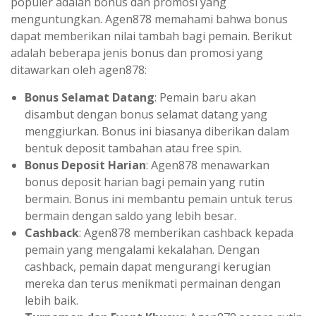
populer adalah bonus dan promosi yang
menguntungkan. Agen878 memahami bahwa bonus
dapat memberikan nilai tambah bagi pemain. Berikut
adalah beberapa jenis bonus dan promosi yang
ditawarkan oleh agen878:
Bonus Selamat Datang
: Pemain baru akan
disambut dengan bonus selamat datang yang
menggiurkan. Bonus ini biasanya diberikan dalam
bentuk deposit tambahan atau free spin.
Bonus Deposit Harian
: Agen878 menawarkan
bonus deposit harian bagi pemain yang rutin
bermain. Bonus ini membantu pemain untuk terus
bermain dengan saldo yang lebih besar.
Cashback
: Agen878 memberikan cashback kepada
pemain yang mengalami kekalahan. Dengan
cashback, pemain dapat mengurangi kerugian
mereka dan terus menikmati permainan dengan
lebih baik.