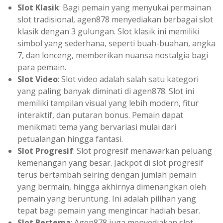
Slot Klasik
: Bagi pemain yang menyukai permainan
slot tradisional, agen878 menyediakan berbagai slot
klasik dengan 3 gulungan. Slot klasik ini memiliki
simbol yang sederhana, seperti buah-buahan, angka
7, dan lonceng, memberikan nuansa nostalgia bagi
para pemain.
Slot Video
: Slot video adalah salah satu kategori
yang paling banyak diminati di agen878. Slot ini
memiliki tampilan visual yang lebih modern, fitur
interaktif, dan putaran bonus. Pemain dapat
menikmati tema yang bervariasi mulai dari
petualangan hingga fantasi.
Slot Progresif
: Slot progresif menawarkan peluang
kemenangan yang besar. Jackpot di slot progresif
terus bertambah seiring dengan jumlah pemain
yang bermain, hingga akhirnya dimenangkan oleh
pemain yang beruntung. Ini adalah pilihan yang
tepat bagi pemain yang mengincar hadiah besar.
Slot Bertema
: Agen878 juga menyediakan slot