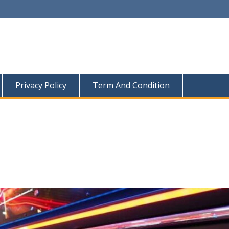
Privacy Policy
Term And Condition