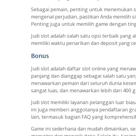
Sebagai pemain, penting untuk menemukan sit
mengenal perjudian, pastikan Anda memilih s
Penting juga untuk memilih game dengan tin
Judi slot adalah salah satu opsi terbaik yang
memiliki waktu penarikan dan deposit yang c
Bonus
Judi slot adalah daftar slot online yang men
panjang dan dianggap sebagai salah satu yang 
menawarkan pemain dari seluruh dunia kese
sangat luas, dan menawarkan lebih dari 400 gi
Judi slot memiliki layanan pelanggan luar b
ini juga memberi anggotanya pendaftaran gra
lain, termasuk bagian FAQ yang komprehensif
Game ini sederhana dan mudah dimainkan, se
menyetor dan menarik dana. Selain itu, kasino