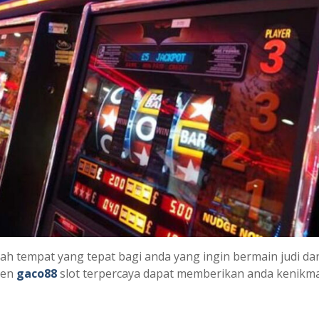
lah tempat yang tepat bagi anda yang ingin bermain judi da
gen
gaco88
slot terpercaya dapat memberikan anda kenikm