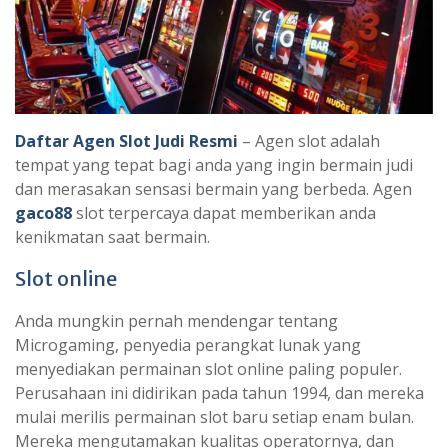
Daftar Agen Slot Judi Resmi
– Agen slot adalah
tempat yang tepat bagi anda yang ingin bermain judi
dan merasakan sensasi bermain yang berbeda. Agen
gaco88
slot terpercaya dapat memberikan anda
kenikmatan saat bermain.
Slot online
Anda mungkin pernah mendengar tentang
Microgaming, penyedia perangkat lunak yang
menyediakan permainan slot online paling populer.
Perusahaan ini didirikan pada tahun 1994, dan mereka
mulai merilis permainan slot baru setiap enam bulan.
Mereka mengutamakan kualitas operatornya, dan