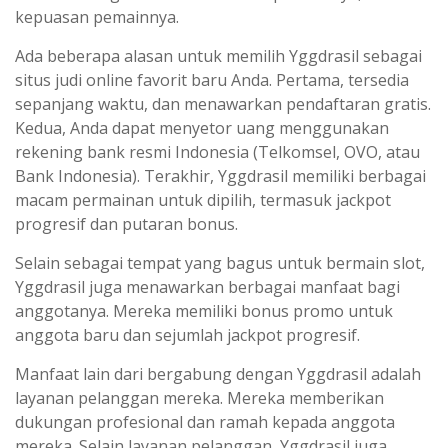
kepuasan pemainnya.
Ada beberapa alasan untuk memilih Yggdrasil sebagai
situs judi online favorit baru Anda. Pertama, tersedia
sepanjang waktu, dan menawarkan pendaftaran gratis.
Kedua, Anda dapat menyetor uang menggunakan
rekening bank resmi Indonesia (Telkomsel, OVO, atau
Bank Indonesia). Terakhir, Yggdrasil memiliki berbagai
macam permainan untuk dipilih, termasuk jackpot
progresif dan putaran bonus.
Selain sebagai tempat yang bagus untuk bermain slot,
Yggdrasil juga menawarkan berbagai manfaat bagi
anggotanya. Mereka memiliki bonus promo untuk
anggota baru dan sejumlah jackpot progresif.
Manfaat lain dari bergabung dengan Yggdrasil adalah
layanan pelanggan mereka. Mereka memberikan
dukungan profesional dan ramah kepada anggota
mereka. Selain layanan pelanggan, Yggdrasil juga