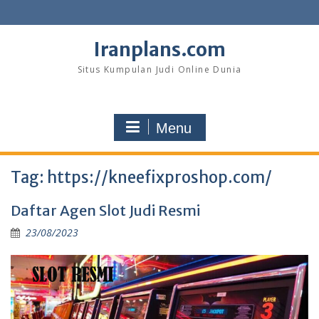
Skip
to
content
Iranplans.com
Situs Kumpulan Judi Online Dunia
Menu
Tag:
https://kneefixproshop.com/
Daftar Agen Slot Judi Resmi
23/08/2023