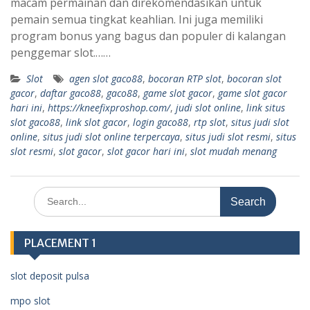
macam permainan dan direkomendasikan untuk
pemain semua tingkat keahlian. Ini juga memiliki
program bonus yang bagus dan populer di kalangan
penggemar slot.……
Slot
agen slot gaco88
,
bocoran RTP slot
,
bocoran slot
gacor
,
daftar gaco88
,
gaco88
,
game slot gacor
,
game slot gacor
hari ini
,
https://kneefixproshop.com/
,
judi slot online
,
link situs
slot gaco88
,
link slot gacor
,
login gaco88
,
rtp slot
,
situs judi slot
online
,
situs judi slot online terpercaya
,
situs judi slot resmi
,
situs
slot resmi
,
slot gacor
,
slot gacor hari ini
,
slot mudah menang
Search
for:
PLACEMENT 1
slot deposit pulsa
mpo slot