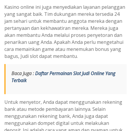
Kasino online ini juga menyediakan layanan pelanggan
yang sangat baik. Tim dukungan mereka tersedia 24
jam sehari untuk membantu anggota mereka dengan
pertanyaan dan kekhawatiran mereka. Mereka juga
akan membantu Anda melalui proses penyetoran dan
penarikan uang Anda. Apakah Anda perlu mengetahui
cara memainkan game atau menemukan bonus yang
bagus, Judi slot dapat membantu.
Baca Juga :
Daftar Permainan Slot Judi Online Yang
Terbaik
Untuk menyetor, Anda dapat menggunakan rekening
bank atau metode pembayaran lainnya. Selain
menggunakan rekening bank, Anda juga dapat
menggunakan dompet digital untuk melakukan
deposit. Ini adalah cara yang aman dan nyaman untuk