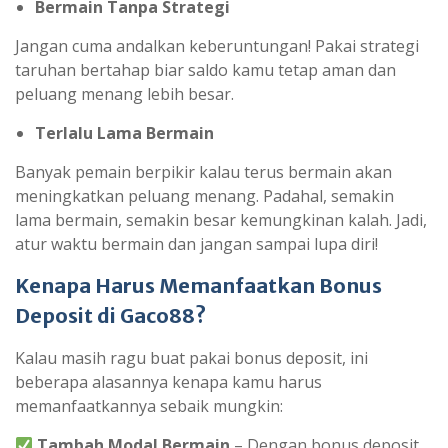
Bermain Tanpa Strategi
Jangan cuma andalkan keberuntungan! Pakai strategi
taruhan bertahap biar saldo kamu tetap aman dan
peluang menang lebih besar.
Terlalu Lama Bermain
Banyak pemain berpikir kalau terus bermain akan
meningkatkan peluang menang. Padahal, semakin
lama bermain, semakin besar kemungkinan kalah. Jadi,
atur waktu bermain dan jangan sampai lupa diri!
Kenapa Harus Memanfaatkan Bonus
Deposit di Gaco88?
Kalau masih ragu buat pakai bonus deposit, ini
beberapa alasannya kenapa kamu harus
memanfaatkannya sebaik mungkin:
Tambah Modal Bermain
– Dengan bonus deposit,