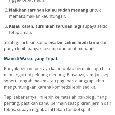
nggak cepat habis.
Naikkan taruhan kalau sudah menang
untuk
memaksimalkan keuntungan.
Kalau kalah, turunkan taruhan lagi
supaya saldo
tetap aman.
Strategi ini bikin kamu bisa
bertahan lebih lama
dan
punya lebih banyak kesempatan buat menang!
Main di Waktu yang Tepat
Banyak pemain percaya kalau waktu bermain juga bisa
memengaruhi peluang menang. Biasanya, jam-jam sepi
seperti tengah malam atau pagi hari dianggap lebih
menguntungkan karena kompetisi lebih sedikit.
Tapi sebenarnya, ini lebih ke masalah psikologi. Yang
penting, pastikan kamu bermain saat pikiran jernih dan
fokus, supaya nggak asal tekan tombol spin!