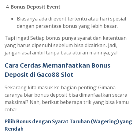
Bonus Deposit Event
Biasanya ada di event tertentu atau hari spesial
dengan persentase bonus yang lebih besar.
Tapi ingat! Setiap bonus punya syarat dan ketentuan
yang harus dipenuhi sebelum bisa dicairkan
.
Jadi,
jangan asal ambil tanpa baca aturan mainnya, ya!
Cara Cerdas Memanfaatkan Bonus
Deposit di Gaco88 Slot
Sekarang kita masuk ke bagian penting: Gimana
caranya biar bonus deposit bisa dimanfaatkan secara
maksimal? Nah, berikut beberapa trik yang bisa kamu
coba!
Pilih Bonus dengan Syarat Taruhan (Wagering) yang
Rendah