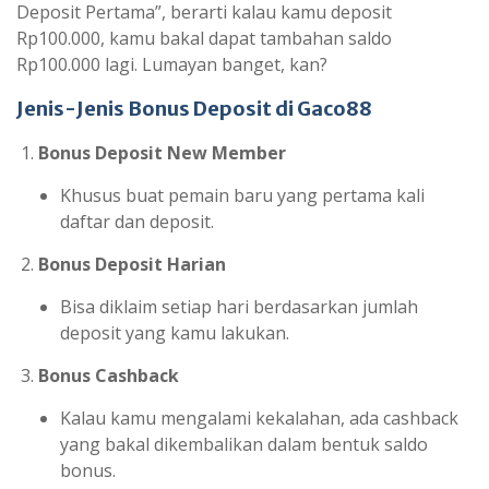
Deposit Pertama”, berarti kalau kamu deposit
Rp100.000, kamu bakal dapat tambahan saldo
Rp100.000 lagi. Lumayan banget, kan?
Jenis-Jenis Bonus Deposit di Gaco88
Bonus Deposit New Member
Khusus buat pemain baru yang pertama kali
daftar dan deposit.
Bonus Deposit Harian
Bisa diklaim setiap hari berdasarkan jumlah
deposit yang kamu lakukan.
Bonus Cashback
Kalau kamu mengalami kekalahan, ada cashback
yang bakal dikembalikan dalam bentuk saldo
bonus.