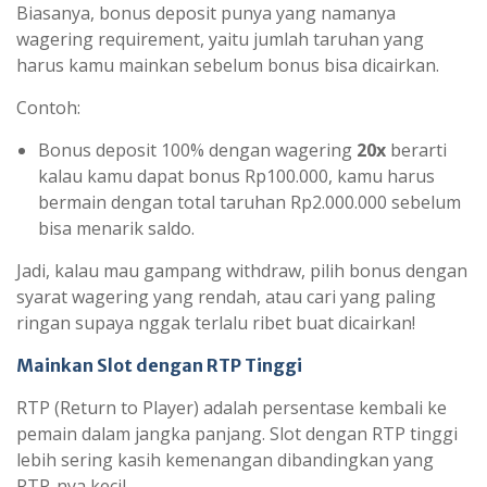
Biasanya, bonus deposit punya yang namanya
wagering requirement, yaitu jumlah taruhan yang
harus kamu mainkan sebelum bonus bisa dicairkan.
Contoh:
Bonus deposit 100% dengan wagering
20x
berarti
kalau kamu dapat bonus Rp100.000, kamu harus
bermain dengan total taruhan Rp2.000.000 sebelum
bisa menarik saldo.
Jadi, kalau mau gampang withdraw, pilih bonus dengan
syarat wagering yang rendah, atau cari yang paling
ringan supaya nggak terlalu ribet buat dicairkan!
Mainkan Slot dengan RTP Tinggi
RTP (Return to Player) adalah persentase kembali ke
pemain dalam jangka panjang. Slot dengan RTP tinggi
lebih sering kasih kemenangan dibandingkan yang
RTP-nya kecil.