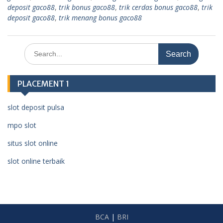
deposit gaco88
,
trik bonus gaco88
,
trik cerdas bonus gaco88
,
trik
deposit gaco88
,
trik menang bonus gaco88
Search
for:
PLACEMENT 1
slot deposit pulsa
mpo slot
situs slot online
slot online terbaik
BCA
|
BRI