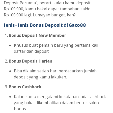
Deposit Pertama”, berarti kalau kamu deposit
Rp100.000, kamu bakal dapat tambahan saldo
Rp100.000 lagi. Lumayan banget, kan?
Jenis-Jenis Bonus Deposit di Gaco88
Bonus Deposit New Member
Khusus buat pemain baru yang pertama kali
daftar dan deposit.
Bonus Deposit Harian
Bisa diklaim setiap hari berdasarkan jumlah
deposit yang kamu lakukan.
Bonus Cashback
Kalau kamu mengalami kekalahan, ada cashback
yang bakal dikembalikan dalam bentuk saldo
bonus.