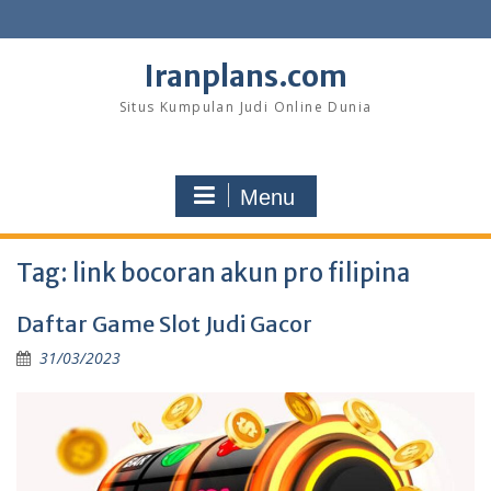
Skip
to
content
Iranplans.com
Situs Kumpulan Judi Online Dunia
Menu
Tag:
link bocoran akun pro filipina
Daftar Game Slot Judi Gacor
31/03/2023