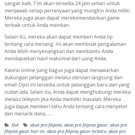
sangat baik. Tim akan tersedia 24 jam sehari untuk
menjawab setiap pertanyaan yang mungkin Anda miliki.
Mereka juga akan dapat merekomendasikan game
terbaik untuk Anda mainkan.
Selain itu, mereka akan dapat memberi Anda tip
tentang cara menang. Ini akan membuat pengalaman
Anda lebih menyenangkan dan membantu Anda
mendapatkan hasil maksimal dari uang Anda.
Kasino online yang bagus juga dapat menawarkan
dukungan pelanggan melalui obrolan langsung dan
email. Opsi ini tersedia untuk pelanggan baru dan yang
sudah ada. Selain itu, Anda dapat menghubungi mereka
melalui telepon jika Anda memiliki masalah. Mereka
juga dapat memberi tahu Anda tentang cara menyetor
dan menarik dana.……
Slot
akun pro filipina
,
akun pro filipina gacor
,
akun pro
filipina gacor hari ini
,
akun pro filipina gacor terbaru
,
akun pro