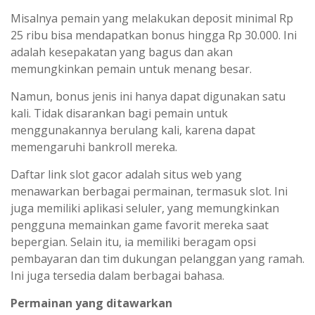
Misalnya pemain yang melakukan deposit minimal Rp
25 ribu bisa mendapatkan bonus hingga Rp 30.000. Ini
adalah kesepakatan yang bagus dan akan
memungkinkan pemain untuk menang besar.
Namun, bonus jenis ini hanya dapat digunakan satu
kali. Tidak disarankan bagi pemain untuk
menggunakannya berulang kali, karena dapat
memengaruhi bankroll mereka.
Daftar link slot gacor adalah situs web yang
menawarkan berbagai permainan, termasuk slot. Ini
juga memiliki aplikasi seluler, yang memungkinkan
pengguna memainkan game favorit mereka saat
bepergian. Selain itu, ia memiliki beragam opsi
pembayaran dan tim dukungan pelanggan yang ramah.
Ini juga tersedia dalam berbagai bahasa.
Permainan yang ditawarkan