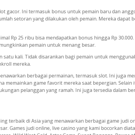
slot gacor. Ini termasuk bonus untuk pemain baru dan angg
jumlah setoran yang dilakukan oleh pemain. Mereka dapat b
mal Rp 25 ribu bisa mendapatkan bonus hingga Rp 30.000. 
emungkinkan pemain untuk menang besar.
an satu kali. Tidak disarankan bagi pemain untuk menggun
kroll mereka.
menawarkan berbagai permainan, termasuk slot. Ini juga mem
a memainkan game favorit mereka saat bepergian. Selain it
ukungan pelanggan yang ramah. Ini juga tersedia dalam be
ming terbaik di Asia yang menawarkan berbagai game judi on
sar. Games judi online, live casino yang kami bocorkan diat