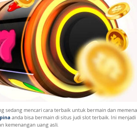
ng sedang mencari cara terbaik untuk bermain dan memen
ipina
anda bisa bermain di situs judi slot terbaik. Ini menjadi
an kemenangan uang asli.