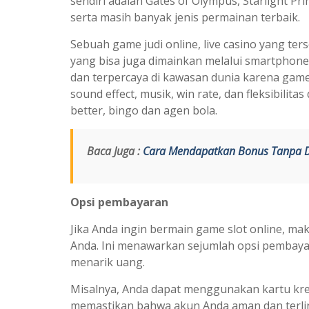
sendiri adalah Gates of Olympus, Starlight Pr
serta masih banyak jenis permainan terbaik.
Sebuah game judi online, live casino yang ter
yang bisa juga dimainkan melalui smartphone
dan terpercaya di kawasan dunia karena game ju
sound effect, musik, win rate, dan fleksibilitas
better, bingo dan agen bola.
Baca Juga :
Cara Mendapatkan Bonus Tanpa De
Opsi pembayaran
Jika Anda ingin bermain game slot online, mak
Anda. Ini menawarkan sejumlah opsi pemba
menarik uang.
Misalnya, Anda dapat menggunakan kartu kred
memastikan bahwa akun Anda aman dan terlin