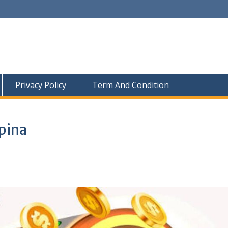
Privacy Policy
Term And Condition
ipina