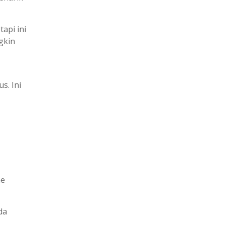
api ini
gkin
s. Ini
me
da