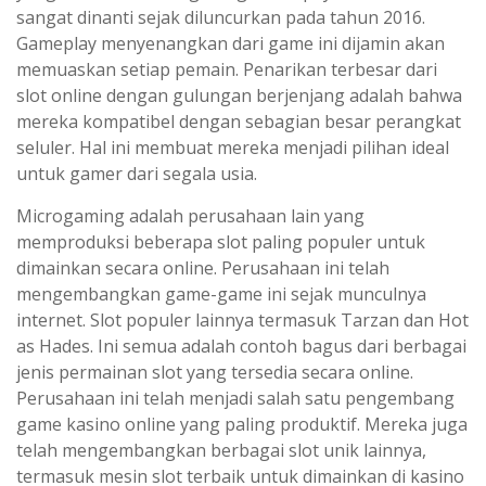
sangat dinanti sejak diluncurkan pada tahun 2016.
Gameplay menyenangkan dari game ini dijamin akan
memuaskan setiap pemain. Penarikan terbesar dari
slot online dengan gulungan berjenjang adalah bahwa
mereka kompatibel dengan sebagian besar perangkat
seluler. Hal ini membuat mereka menjadi pilihan ideal
untuk gamer dari segala usia.
Microgaming adalah perusahaan lain yang
memproduksi beberapa slot paling populer untuk
dimainkan secara online. Perusahaan ini telah
mengembangkan game-game ini sejak munculnya
internet. Slot populer lainnya termasuk Tarzan dan Hot
as Hades. Ini semua adalah contoh bagus dari berbagai
jenis permainan slot yang tersedia secara online.
Perusahaan ini telah menjadi salah satu pengembang
game kasino online yang paling produktif. Mereka juga
telah mengembangkan berbagai slot unik lainnya,
termasuk mesin slot terbaik untuk dimainkan di kasino