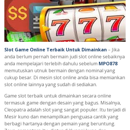
Slot Game Online Terbaik Untuk Dimainkan
– Jika
anda berlum pernah bermain judi slot online sebaiknya
anda mempelajari terlebih dahulu sebelum
MPO878
memutuskan utnuk bermain dengan nominal yang
cukup besar. Di mesin slot online anda bisa memiankan
slot online lainnya yang sudah di sediakan.
Game slot terbaik untuk dimainkan secara online
termasuk game dengan desain yang bagus. Misalnya,
Cleopatra adalah slot yang sangat populer. Itu terjadi di
Mesir kuno dan menampilkan penguasa cantik yang
berbagi hartanya dengan pemain yang beruntung.