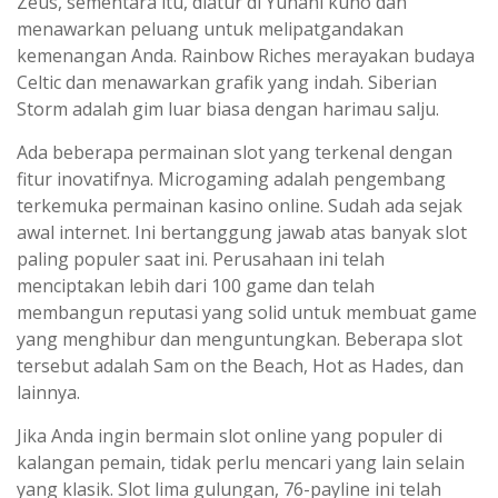
Zeus, sementara itu, diatur di Yunani kuno dan
menawarkan peluang untuk melipatgandakan
kemenangan Anda. Rainbow Riches merayakan budaya
Celtic dan menawarkan grafik yang indah. Siberian
Storm adalah gim luar biasa dengan harimau salju.
Ada beberapa permainan slot yang terkenal dengan
fitur inovatifnya. Microgaming adalah pengembang
terkemuka permainan kasino online. Sudah ada sejak
awal internet. Ini bertanggung jawab atas banyak slot
paling populer saat ini. Perusahaan ini telah
menciptakan lebih dari 100 game dan telah
membangun reputasi yang solid untuk membuat game
yang menghibur dan menguntungkan. Beberapa slot
tersebut adalah Sam on the Beach, Hot as Hades, dan
lainnya.
Jika Anda ingin bermain slot online yang populer di
kalangan pemain, tidak perlu mencari yang lain selain
yang klasik. Slot lima gulungan, 76-payline ini telah