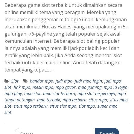
Beberapa game slot terbaik untuk dimainkan secara
online memiliki tema yang beragam. Mereka yang
merupakan penggemar mitologi Yunani kemungkinan
akan menikmati Hot as Hades, yang merupakan gim 5-
gulungan, 76-payline yang telah populer sejak awal
kemunculan internet. Beberapa slot paling populer
lainnya adalah yang memiliki jackpot lebih kecil dan
grafik yang lebih baik. Jika Anda sedang mencari slot
terbaik untuk bermain online, Anda telah datang ke
tempat yang tepat.……
Slot
bandar mpo
,
judi mpo
,
judi mpo login
,
judi mpo
slot
,
link mpo
,
mesin mpo
,
mpo gacor
,
mpo gaming
,
mpo id login
,
mpo play
,
mpo slot
,
mpo slot terbaru
,
mpo slot terpercaya
,
mpo
tanpa potongan
,
mpo terbaik
,
mpo terbaru
,
situs mpo
,
situs mpo
slot
,
situs mpo terbaru
,
situs slot mpo
,
slot mpo
,
super mpo
slot
Search