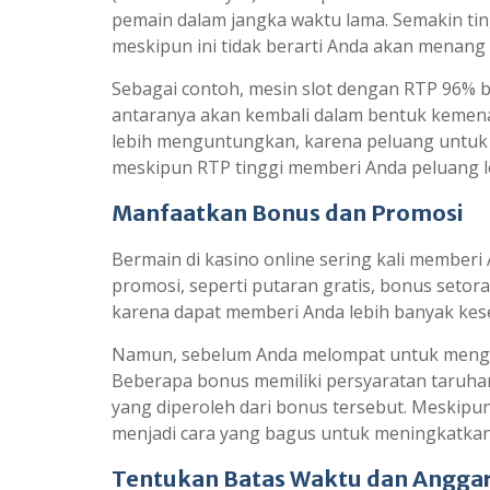
pemain dalam jangka waktu lama. Semakin t
meskipun ini tidak berarti Anda akan menang s
Sebagai contoh, mesin slot dengan RTP 96% ber
antaranya akan kembali dalam bentuk kemena
lebih menguntungkan, karena peluang untuk
meskipun RTP tinggi memberi Anda peluang le
Manfaatkan Bonus dan Promosi
Bermain di kasino online sering kali membe
promosi, seperti putaran gratis, bonus setor
karena dapat memberi Anda lebih banyak ke
Namun, sebelum Anda melompat untuk mengkl
Beberapa bonus memiliki persyaratan taruh
yang diperoleh dari bonus tersebut. Meskipun
menjadi cara yang bagus untuk meningkatka
Tentukan Batas Waktu dan Angga