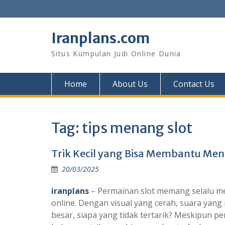
Skip
to
content
Iranplans.com
Situs Kumpulan Judi Online Dunia
Home
About Us
Contact Us
Tag:
tips menang slot
Trik Kecil yang Bisa Membantu Mena
20/03/2025
iranplans
– Permainan slot memang selalu men
online. Dengan visual yang cerah, suara y
besar, siapa yang tidak tertarik? Meskipun 