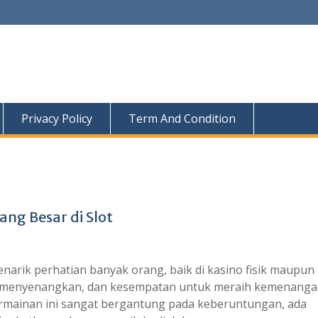
Privacy Policy
Term And Condition
ng Besar di Slot
arik perhatian banyak orang, baik di kasino fisik maupun
ang menyenangkan, dan kesempatan untuk meraih kemenang
permainan ini sangat bergantung pada keberuntungan, ada