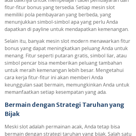
ada baiknya untuk mempelajari tabel pembayaran dan
fitur-fitur bonus yang tersedia. Setiap mesin slot
memiliki pola pembayaran yang berbeda, yang
menunjukkan simbol-simbol apa yang perlu Anda
dapatkan di payline untuk mendapatkan kemenangan.
Selain itu, banyak mesin slot modern menawarkan fitur
bonus yang dapat meningkatkan peluang Anda untuk
menang. Fitur seperti putaran gratis, simbol liar, atau
simbol pencar bisa memberikan peluang tambahan
untuk meraih kemenangan lebih besar. Mengetahui
cara kerja fitur-fitur ini akan memberi Anda
keunggulan saat bermain, memungkinkan Anda untuk
memanfaatkan setiap kesempatan yang ada.
Bermain dengan Strategi Taruhan yang
Bijak
Meski slot adalah permainan acak, Anda tetap bisa
bermain dengan strategi taruhan yang bijak. Salah satu