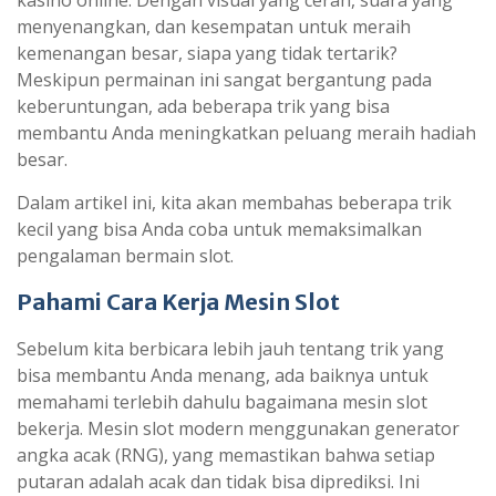
kasino online. Dengan visual yang cerah, suara yang
menyenangkan, dan kesempatan untuk meraih
kemenangan besar, siapa yang tidak tertarik?
Meskipun permainan ini sangat bergantung pada
keberuntungan, ada beberapa trik yang bisa
membantu Anda meningkatkan peluang meraih hadiah
besar.
Dalam artikel ini, kita akan membahas beberapa trik
kecil yang bisa Anda coba untuk memaksimalkan
pengalaman bermain slot.
Pahami Cara Kerja Mesin Slot
Sebelum kita berbicara lebih jauh tentang trik yang
bisa membantu Anda menang, ada baiknya untuk
memahami terlebih dahulu bagaimana mesin slot
bekerja. Mesin slot modern menggunakan generator
angka acak (RNG), yang memastikan bahwa setiap
putaran adalah acak dan tidak bisa diprediksi. Ini