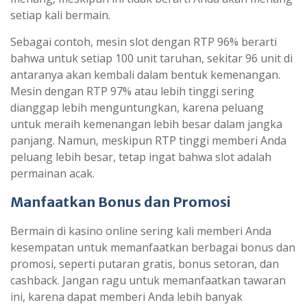
setiap kali bermain.
Sebagai contoh, mesin slot dengan RTP 96% berarti
bahwa untuk setiap 100 unit taruhan, sekitar 96 unit di
antaranya akan kembali dalam bentuk kemenangan.
Mesin dengan RTP 97% atau lebih tinggi sering
dianggap lebih menguntungkan, karena peluang
untuk meraih kemenangan lebih besar dalam jangka
panjang. Namun, meskipun RTP tinggi memberi Anda
peluang lebih besar, tetap ingat bahwa slot adalah
permainan acak.
Manfaatkan Bonus dan Promosi
Bermain di kasino online sering kali memberi Anda
kesempatan untuk memanfaatkan berbagai bonus dan
promosi, seperti putaran gratis, bonus setoran, dan
cashback. Jangan ragu untuk memanfaatkan tawaran
ini, karena dapat memberi Anda lebih banyak