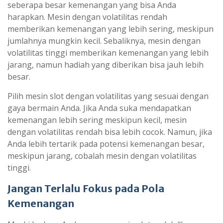
seberapa besar kemenangan yang bisa Anda
harapkan. Mesin dengan volatilitas rendah
memberikan kemenangan yang lebih sering, meskipun
jumlahnya mungkin kecil. Sebaliknya, mesin dengan
volatilitas tinggi memberikan kemenangan yang lebih
jarang, namun hadiah yang diberikan bisa jauh lebih
besar.
Pilih mesin slot dengan volatilitas yang sesuai dengan
gaya bermain Anda. Jika Anda suka mendapatkan
kemenangan lebih sering meskipun kecil, mesin
dengan volatilitas rendah bisa lebih cocok. Namun, jika
Anda lebih tertarik pada potensi kemenangan besar,
meskipun jarang, cobalah mesin dengan volatilitas
tinggi.
Jangan Terlalu Fokus pada Pola
Kemenangan