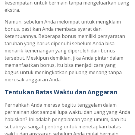
kesempatan untuk bermain tanpa mengeluarkan uang
ekstra.
Namun, sebelum Anda melompat untuk mengklaim
bonus, pastikan Anda membaca syarat dan
ketentuannya. Beberapa bonus memiliki persyaratan
taruhan yang harus dipenuhi sebelum Anda bisa
menarik kemenangan yang diperoleh dari bonus
tersebut. Meskipun demikian, jika Anda pintar dalam
memanfaatkan bonus, itu bisa menjadi cara yang
bagus untuk meningkatkan peluang menang tanpa
merusak anggaran Anda.
Tentukan Batas Waktu dan Anggaran
Pernahkah Anda merasa begitu tenggelam dalam
permainan slot sampai lupa waktu dan uang yang Anda
habiskan? Ini adalah pengalaman yang umum, dan itu
sebabnya sangat penting untuk menetapkan batas
waktu dan anggaran sebelum Anda mulai bermain.