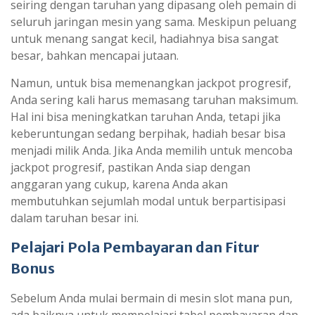
seiring dengan taruhan yang dipasang oleh pemain di
seluruh jaringan mesin yang sama. Meskipun peluang
untuk menang sangat kecil, hadiahnya bisa sangat
besar, bahkan mencapai jutaan.
Namun, untuk bisa memenangkan jackpot progresif,
Anda sering kali harus memasang taruhan maksimum.
Hal ini bisa meningkatkan taruhan Anda, tetapi jika
keberuntungan sedang berpihak, hadiah besar bisa
menjadi milik Anda. Jika Anda memilih untuk mencoba
jackpot progresif, pastikan Anda siap dengan
anggaran yang cukup, karena Anda akan
membutuhkan sejumlah modal untuk berpartisipasi
dalam taruhan besar ini.
Pelajari Pola Pembayaran dan Fitur
Bonus
Sebelum Anda mulai bermain di mesin slot mana pun,