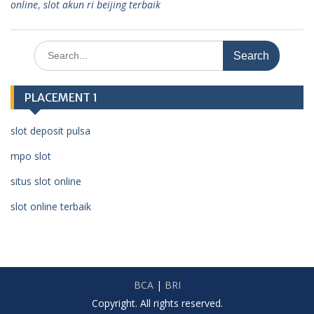
online
,
slot akun ri beijing terbaik
Search
for:
PLACEMENT 1
slot deposit pulsa
mpo slot
situs slot online
slot online terbaik
BCA
|
BRI
Copyright. All rights reserved.