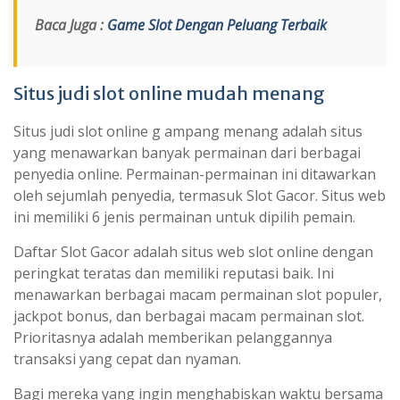
Baca Juga :
Game Slot Dengan Peluang Terbaik
Situs judi slot online mudah menang
Situs judi slot online g ampang menang adalah situs
yang menawarkan banyak permainan dari berbagai
penyedia online. Permainan-permainan ini ditawarkan
oleh sejumlah penyedia, termasuk Slot Gacor. Situs web
ini memiliki 6 jenis permainan untuk dipilih pemain.
Daftar Slot Gacor adalah situs web slot online dengan
peringkat teratas dan memiliki reputasi baik. Ini
menawarkan berbagai macam permainan slot populer,
jackpot bonus, dan berbagai macam permainan slot.
Prioritasnya adalah memberikan pelanggannya
transaksi yang cepat dan nyaman.
Bagi mereka yang ingin menghabiskan waktu bersama