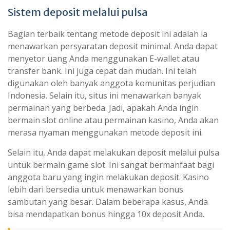
Sistem deposit melalui pulsa
Bagian terbaik tentang metode deposit ini adalah ia
menawarkan persyaratan deposit minimal. Anda dapat
menyetor uang Anda menggunakan E-wallet atau
transfer bank. Ini juga cepat dan mudah. Ini telah
digunakan oleh banyak anggota komunitas perjudian
Indonesia. Selain itu, situs ini menawarkan banyak
permainan yang berbeda. Jadi, apakah Anda ingin
bermain slot online atau permainan kasino, Anda akan
merasa nyaman menggunakan metode deposit ini.
Selain itu, Anda dapat melakukan deposit melalui pulsa
untuk bermain game slot. Ini sangat bermanfaat bagi
anggota baru yang ingin melakukan deposit. Kasino
lebih dari bersedia untuk menawarkan bonus
sambutan yang besar. Dalam beberapa kasus, Anda
bisa mendapatkan bonus hingga 10x deposit Anda.