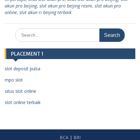
akun pro beijing
,
slot akun pro beijing resmi
,
slot akun pro
online
,
slot akun ri beijing terbaik
Search
for:
PLACEMENT 1
slot deposit pulsa
mpo slot
situs slot online
slot online terbaik
BCA
|
BRI