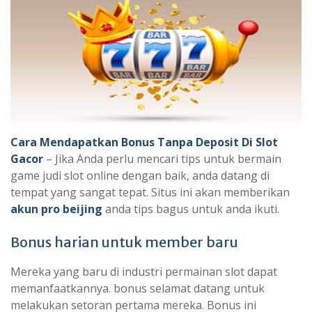
Cara Mendapatkan Bonus Tanpa Deposit Di Slot
Gacor
– Jika Anda perlu mencari tips untuk bermain
game judi slot online dengan baik, anda datang di
tempat yang sangat tepat. Situs ini akan memberikan
akun pro beijing
anda tips bagus untuk anda ikuti.
Bonus harian untuk member baru
Mereka yang baru di industri permainan slot dapat
memanfaatkannya. bonus selamat datang untuk
melakukan setoran pertama mereka. Bonus ini