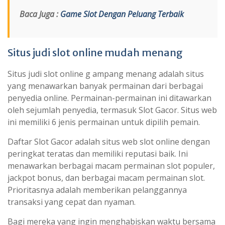
Baca Juga :
Game Slot Dengan Peluang Terbaik
Situs judi slot online mudah menang
Situs judi slot online g ampang menang adalah situs
yang menawarkan banyak permainan dari berbagai
penyedia online. Permainan-permainan ini ditawarkan
oleh sejumlah penyedia, termasuk Slot Gacor. Situs web
ini memiliki 6 jenis permainan untuk dipilih pemain.
Daftar Slot Gacor adalah situs web slot online dengan
peringkat teratas dan memiliki reputasi baik. Ini
menawarkan berbagai macam permainan slot populer,
jackpot bonus, dan berbagai macam permainan slot.
Prioritasnya adalah memberikan pelanggannya
transaksi yang cepat dan nyaman.
Bagi mereka yang ingin menghabiskan waktu bersama