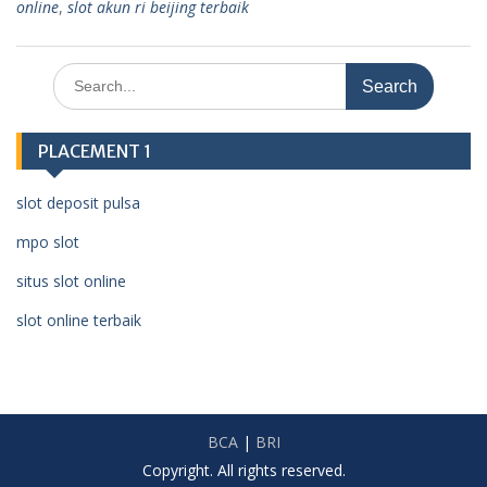
online
,
slot akun ri beijing terbaik
Search
for:
PLACEMENT 1
slot deposit pulsa
mpo slot
situs slot online
slot online terbaik
BCA
|
BRI
Copyright. All rights reserved.