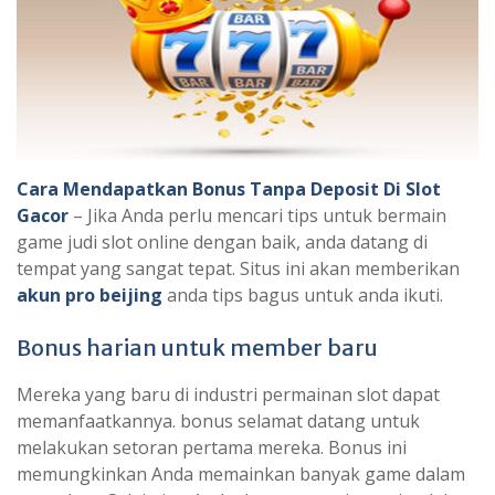
Cara Mendapatkan Bonus Tanpa Deposit Di Slot
Gacor
– Jika Anda perlu mencari tips untuk bermain
game judi slot online dengan baik, anda datang di
tempat yang sangat tepat. Situs ini akan memberikan
akun pro beijing
anda tips bagus untuk anda ikuti.
Bonus harian untuk member baru
Mereka yang baru di industri permainan slot dapat
memanfaatkannya. bonus selamat datang untuk
melakukan setoran pertama mereka. Bonus ini
memungkinkan Anda memainkan banyak game dalam