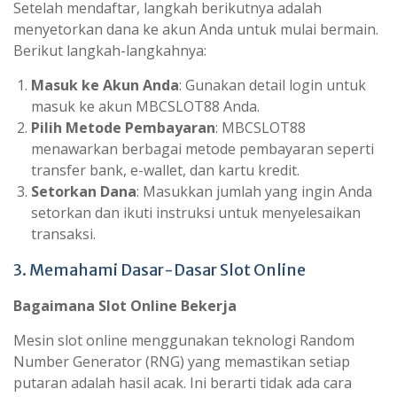
Setelah mendaftar, langkah berikutnya adalah
menyetorkan dana ke akun Anda untuk mulai bermain.
Berikut langkah-langkahnya:
Masuk ke Akun Anda
: Gunakan detail login untuk
masuk ke akun MBCSLOT88 Anda.
Pilih Metode Pembayaran
: MBCSLOT88
menawarkan berbagai metode pembayaran seperti
transfer bank, e-wallet, dan kartu kredit.
Setorkan Dana
: Masukkan jumlah yang ingin Anda
setorkan dan ikuti instruksi untuk menyelesaikan
transaksi.
3. Memahami Dasar-Dasar Slot Online
Bagaimana Slot Online Bekerja
Mesin slot online menggunakan teknologi Random
Number Generator (RNG) yang memastikan setiap
putaran adalah hasil acak. Ini berarti tidak ada cara