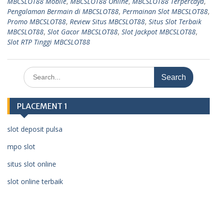
MBCSLOT88 Mobile
,
MBCSLOT88 Online
,
MBCSLOT88 Terpercaya
,
Pengalaman Bermain di MBCSLOT88
,
Permainan Slot MBCSLOT88
,
Promo MBCSLOT88
,
Review Situs MBCSLOT88
,
Situs Slot Terbaik
MBCSLOT88
,
Slot Gacor MBCSLOT88
,
Slot Jackpot MBCSLOT88
,
Slot RTP Tinggi MBCSLOT88
Search
for:
PLACEMENT 1
slot deposit pulsa
mpo slot
situs slot online
slot online terbaik