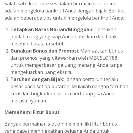
Salah satu kunci sukses dalam bermain slot online
adalah mengelola bankroll Anda dengan bijak. Berikut
adalah beberapa tips untuk mengelola bankroll Anda:
Tetapkan Batas Harian/Mingguan
: Tentukan
jumlah uang yang siap Anda habiskan dan tidak
melebihi batas tersebut.
Gunakan Bonus dan Promosi
: Manfaatkan bonus
dan promosi yang ditawarkan oleh MBCSLOT88
untuk memperbesar peluang menang Anda tanpa
mengeluarkan uang ekstra.
Taruhan dengan Bijak
: Jangan bertaruh terlalu
besar pada setiap putaran. Mulailah dengan taruhan
kecil dan tingkatkan secara bertahap jika Anda
merasa nyaman.
Memahami Fitur Bonus
Banyak permainan slot online memiliki fitur bonus
yang dapat meningkatkan peluang Anda untuk