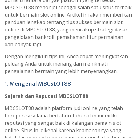
dunia. Di antara banyak platform yang tersedia,
MBCSLOT88 menonjol sebagai salah satu situs terbaik
untuk bermain slot online. Artikel ini akan memberikan
panduan lengkap tentang tips sukses bermain slot
online di MBCSLOT88, yang mencakup strategi dasar,
pengelolaan bankroll, pemahaman fitur permainan,
dan banyak lagi.
Dengan mengikuti tips ini, Anda dapat meningkatkan
peluang Anda untuk menang dan menikmati
pengalaman bermain yang lebih menyenangkan.
1. Mengenal MBCSLOT88
Sejarah dan Reputasi MBCSLOT88
MBCSLOT88 adalah platform judi online yang telah
beroperasi selama bertahun-tahun dan memiliki
reputasi yang sangat baik di kalangan pemain slot
online. Situs ini dikenal karena keamanannya yang
ketat, layanan pelanggan yang responsif, dan beragam