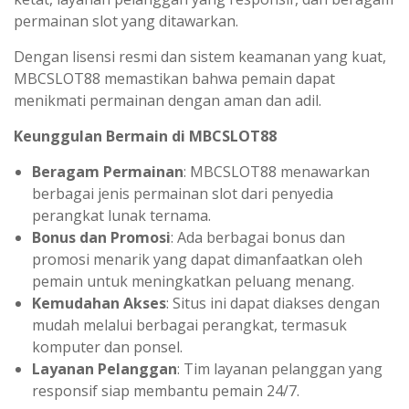
permainan slot yang ditawarkan.
Dengan lisensi resmi dan sistem keamanan yang kuat,
MBCSLOT88 memastikan bahwa pemain dapat
menikmati permainan dengan aman dan adil.
Keunggulan Bermain di MBCSLOT88
Beragam Permainan
: MBCSLOT88 menawarkan
berbagai jenis permainan slot dari penyedia
perangkat lunak ternama.
Bonus dan Promosi
: Ada berbagai bonus dan
promosi menarik yang dapat dimanfaatkan oleh
pemain untuk meningkatkan peluang menang.
Kemudahan Akses
: Situs ini dapat diakses dengan
mudah melalui berbagai perangkat, termasuk
komputer dan ponsel.
Layanan Pelanggan
: Tim layanan pelanggan yang
responsif siap membantu pemain 24/7.