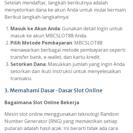
Setelah mendaftar, langkah berikutnya adalah
menyetorkan dana ke akun Anda untuk mulai bermain.
Berikut langkah-langkahnya:
Masuk ke Akun Anda
: Gunakan detail login untuk
masuk ke akun MBCSLOT88 Anda.
Pilih Metode Pembayaran
: MBCSLOT88
menawarkan berbagai metode pembayaran seperti
transfer bank, e-wallet, dan kartu kredit.
Setorkan Dana
: Masukkan jumlah yang ingin Anda
setorkan dan ikuti instruksi untuk menyelesaikan
transaksi.
3. Memahami Dasar-Dasar Slot Online
Bagaimana Slot Online Bekerja
Mesin slot online menggunakan teknologi Random
Number Generator (RNG) yang memastikan setiap
putaran adalah hasil acak. Ini berarti tidak ada cara