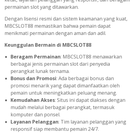
permainan slot yang ditawarkan.
Dengan lisensi resmi dan sistem keamanan yang kuat,
MBCSLOT88 memastikan bahwa pemain dapat
menikmati permainan dengan aman dan adil.
Keunggulan Bermain di MBCSLOT88
Beragam Permainan
: MBCSLOT88 menawarkan
berbagai jenis permainan slot dari penyedia
perangkat lunak ternama.
Bonus dan Promosi
: Ada berbagai bonus dan
promosi menarik yang dapat dimanfaatkan oleh
pemain untuk meningkatkan peluang menang.
Kemudahan Akses
: Situs ini dapat diakses dengan
mudah melalui berbagai perangkat, termasuk
komputer dan ponsel.
Layanan Pelanggan
: Tim layanan pelanggan yang
responsif siap membantu pemain 24/7.