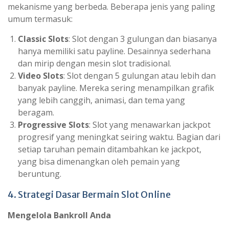
mekanisme yang berbeda. Beberapa jenis yang paling
umum termasuk:
Classic Slots
: Slot dengan 3 gulungan dan biasanya
hanya memiliki satu payline. Desainnya sederhana
dan mirip dengan mesin slot tradisional.
Video Slots
: Slot dengan 5 gulungan atau lebih dan
banyak payline. Mereka sering menampilkan grafik
yang lebih canggih, animasi, dan tema yang
beragam.
Progressive Slots
: Slot yang menawarkan jackpot
progresif yang meningkat seiring waktu. Bagian dari
setiap taruhan pemain ditambahkan ke jackpot,
yang bisa dimenangkan oleh pemain yang
beruntung.
4. Strategi Dasar Bermain Slot Online
Mengelola Bankroll Anda