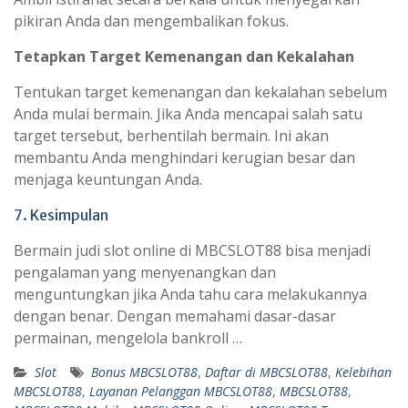
pikiran Anda dan mengembalikan fokus.
Tetapkan Target Kemenangan dan Kekalahan
Tentukan target kemenangan dan kekalahan sebelum
Anda mulai bermain. Jika Anda mencapai salah satu
target tersebut, berhentilah bermain. Ini akan
membantu Anda menghindari kerugian besar dan
menjaga keuntungan Anda.
7. Kesimpulan
Bermain judi slot online di MBCSLOT88 bisa menjadi
pengalaman yang menyenangkan dan
menguntungkan jika Anda tahu cara melakukannya
dengan benar. Dengan memahami dasar-dasar
permainan, mengelola bankroll …
Slot
Bonus MBCSLOT88
,
Daftar di MBCSLOT88
,
Kelebihan
MBCSLOT88
,
Layanan Pelanggan MBCSLOT88
,
MBCSLOT88
,