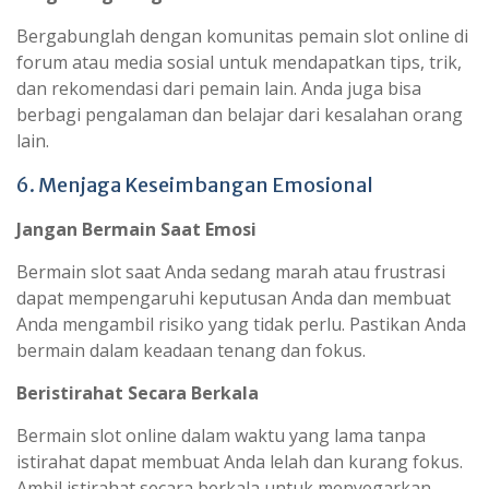
Bergabunglah dengan komunitas pemain slot online di
forum atau media sosial untuk mendapatkan tips, trik,
dan rekomendasi dari pemain lain. Anda juga bisa
berbagi pengalaman dan belajar dari kesalahan orang
lain.
6. Menjaga Keseimbangan Emosional
Jangan Bermain Saat Emosi
Bermain slot saat Anda sedang marah atau frustrasi
dapat mempengaruhi keputusan Anda dan membuat
Anda mengambil risiko yang tidak perlu. Pastikan Anda
bermain dalam keadaan tenang dan fokus.
Beristirahat Secara Berkala
Bermain slot online dalam waktu yang lama tanpa
istirahat dapat membuat Anda lelah dan kurang fokus.
Ambil istirahat secara berkala untuk menyegarkan