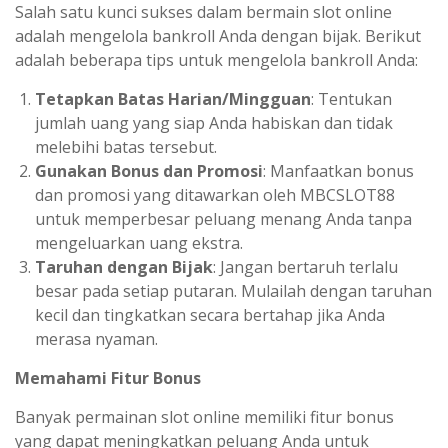
Salah satu kunci sukses dalam bermain slot online
adalah mengelola bankroll Anda dengan bijak. Berikut
adalah beberapa tips untuk mengelola bankroll Anda:
Tetapkan Batas Harian/Mingguan
: Tentukan
jumlah uang yang siap Anda habiskan dan tidak
melebihi batas tersebut.
Gunakan Bonus dan Promosi
: Manfaatkan bonus
dan promosi yang ditawarkan oleh MBCSLOT88
untuk memperbesar peluang menang Anda tanpa
mengeluarkan uang ekstra.
Taruhan dengan Bijak
: Jangan bertaruh terlalu
besar pada setiap putaran. Mulailah dengan taruhan
kecil dan tingkatkan secara bertahap jika Anda
merasa nyaman.
Memahami Fitur Bonus
Banyak permainan slot online memiliki fitur bonus
yang dapat meningkatkan peluang Anda untuk